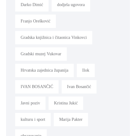
Darko Dimić
dodjela ugovora
Franjo Orešković
Gradska knjižnica i čitaonica Vinkovci
Gradski muzej Vukovar
Hrvatska zajednica županija
Ilok
IVAN BOSANČIĆ
Ivan Bosančić
Javni poziv
Kristina Jukić
kulturu i sport
Marija Pakter
obrazovanje