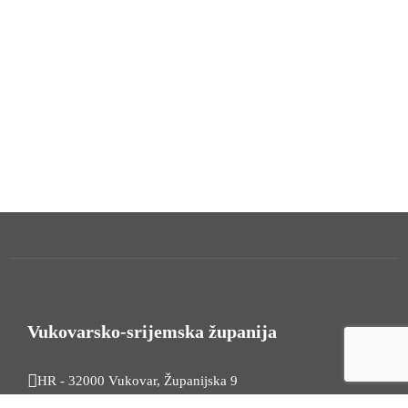
Vukovarsko-srijemska županija
HR - 32000 Vukovar, Županijska 9
Tel. +385 32 454 444