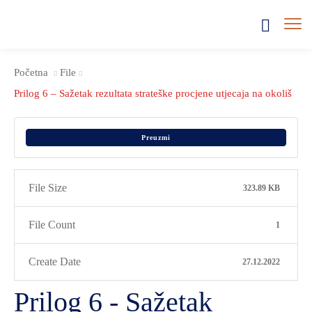
Početna
File
Prilog 6 – Sažetak rezultata strateške procjene utjecaja na okoliš
Preuzmi
File Size
323.89 KB
File Count
1
Create Date
27.12.2022
Prilog 6 - Sažetak