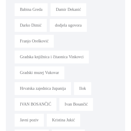
Babina Greda
Damir Dekanić
Darko Dimić
dodjela ugovora
Franjo Orešković
Gradska knjižnica i čitaonica Vinkovci
Gradski muzej Vukovar
Hrvatska zajednica županija
Ilok
IVAN BOSANČIĆ
Ivan Bosančić
Javni poziv
Kristina Jukić