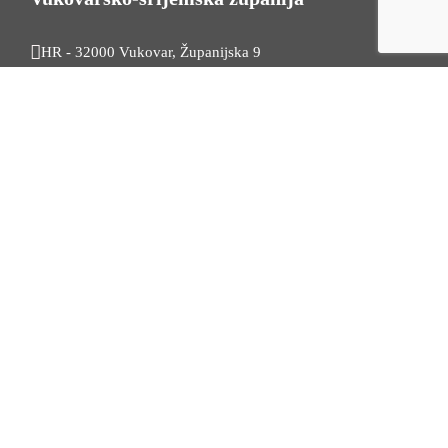
HR - 32000 Vukovar, Županijska 9
Tel. +385 32 454 444
HR - 32100 Vinkovci, Glagoljaška 27
Tel. +385 32 344 111
Radno vrijeme: 7:30 - 15:30
OIB: 74724110709
Korisni linkovi
Odnosi s javnošću
Stambeno zbrinjavanje
Iz Matičnog ureda