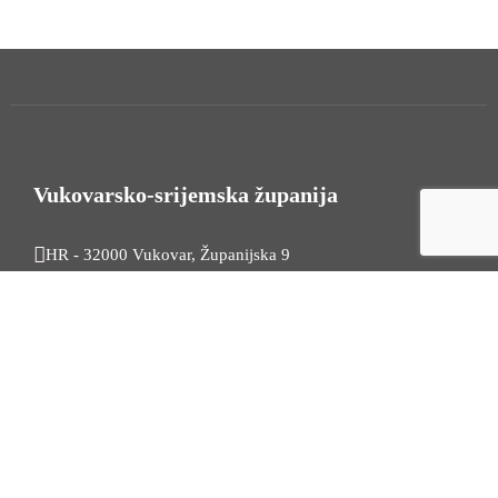
Vukovarsko-srijemska županija
HR - 32000 Vukovar, Županijska 9
Tel. +385 32 454 444
HR - 32100 Vinkovci, Glagoljaška 27
Tel. +385 32 344 111
Radno vrijeme: 7:30 - 15:30
OIB: 74724110709