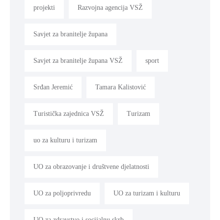
projekti
Razvojna agencija VSŽ
Savjet za branitelje župana
Savjet za branitelje župana VSŽ
sport
Srđan Jeremić
Tamara Kalistović
Turistička zajednica VSŽ
Turizam
uo za kulturu i turizam
UO za obrazovanje i društvene djelatnosti
UO za poljoprivredu
UO za turizam i kulturu
UO za zdravstvo i socijalnu skrb