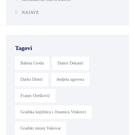
NAJAVE
Tagovi
Babina Greda
Damir Dekanić
Darko Dimić
dodjela ugovora
Franjo Orešković
Gradska knjižnica i čitaonica Vinkovci
Gradski muzej Vukovar