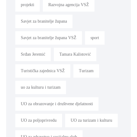
projekti
Razvojna agencija VSŽ
Savjet za branitelje župana
Savjet za branitelje župana VSŽ
sport
Srđan Jeremić
Tamara Kalistović
Turistička zajednica VSŽ
Turizam
uo za kulturu i turizam
UO za obrazovanje i društvene djelatnosti
UO za poljoprivredu
UO za turizam i kulturu
UO za zdravstvo i socijalnu skrb