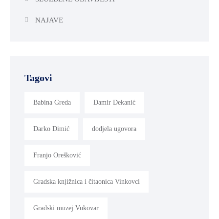
NAJAVE
Tagovi
Babina Greda
Damir Dekanić
Darko Dimić
dodjela ugovora
Franjo Orešković
Gradska knjižnica i čitaonica Vinkovci
Gradski muzej Vukovar