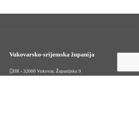
Vukovarsko-srijemska županija
HR - 32000 Vukovar, Županijska 9
Tel. +385 32 454 444
HR - 32100 Vinkovci, Glagoljaška 27
Tel. +385 32 344 111
Radno vrijeme: 7:30 - 15:30
OIB: 74724110709