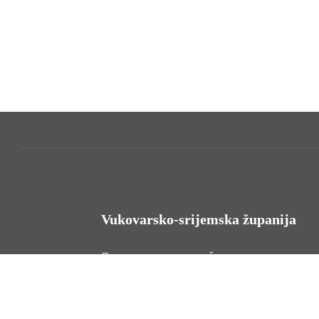
Vukovarsko-srijemska županija
HR - 32000 Vukovar, Županijska 9
Tel. +385 32 454 444
HR - 32100 Vinkovci, Glagoljaška 27