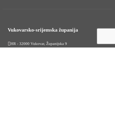
Vukovarsko-srijemska županija
HR - 32000 Vukovar, Županijska 9
Tel. +385 32 454 444
HR - 32100 Vinkovci, Glagoljaška 27
Tel. +385 32 344 111
Radno vrijeme: 7:30 - 15:30
OIB: 74724110709
Korisni linkovi