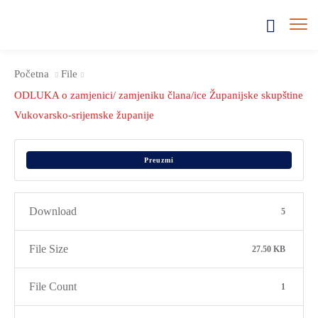
Početna
File
ODLUKA o zamjenici/ zamjeniku člana/ice Županijske skupštine
Vukovarsko-srijemske županije
Preuzmi
Download
5
File Size
27.50 KB
File Count
1