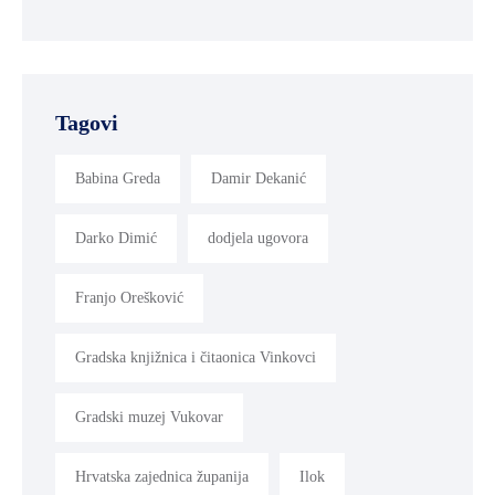
Tagovi
Babina Greda
Damir Dekanić
Darko Dimić
dodjela ugovora
Franjo Orešković
Gradska knjižnica i čitaonica Vinkovci
Gradski muzej Vukovar
Hrvatska zajednica županija
Ilok