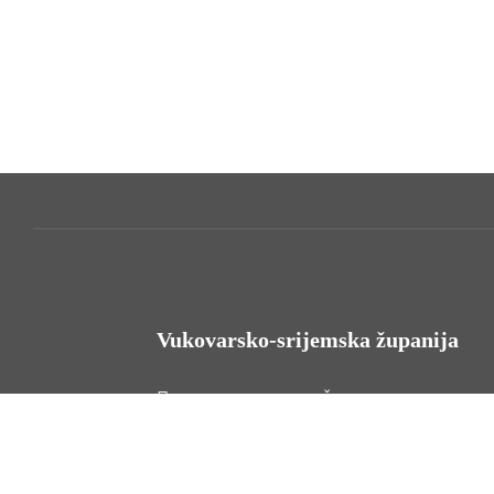
Vukovarsko-srijemska županija
HR - 32000 Vukovar, Županijska 9
Tel. +385 32 454 444
HR - 32100 Vinkovci, Glagoljaška 27