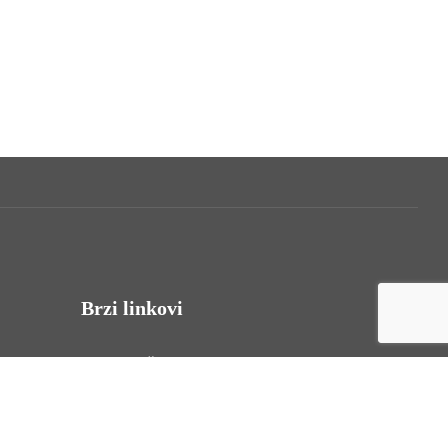
Brzi linkovi
Uvjeti korištenja
Politika privatnosti
Izjava o pristupačnosti