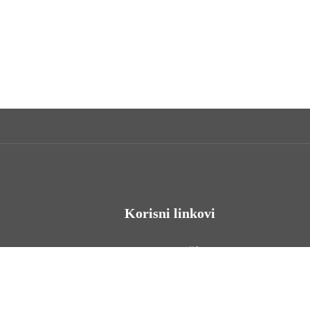
Korisni linkovi
Odnosi s javnošću
Stambeno zbrinjavanje
Iz Matičnog ureda