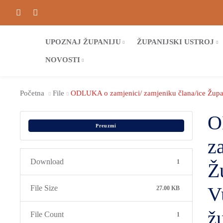
UPOZNAJ ŽUPANIJU
ŽUPANIJSKI USTROJ
NOVOSTI
Početna
File
ODLUKA o zamjenici/ zamjeniku člana/ice Župan
O
Preuzmi
z
Download
1
Ž
V
File Size
27.00 KB
ž
File Count
1