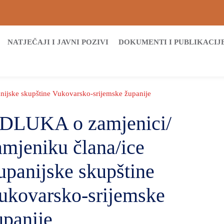
NATJEČAJI I JAVNI POZIVI
DOKUMENTI I PUBLIKACIJ
ijske skupštine Vukovarsko-srijemske županije
DLUKA o zamjenici/
amjeniku člana/ice
upanijske skupštine
ukovarsko-srijemske
upanije