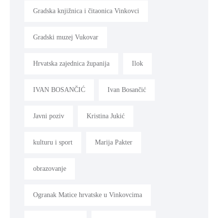
Gradska knjižnica i čitaonica Vinkovci
Gradski muzej Vukovar
Hrvatska zajednica županija
Ilok
IVAN BOSANČIĆ
Ivan Bosančić
Javni poziv
Kristina Jukić
kulturu i sport
Marija Pakter
obrazovanje
Ogranak Matice hrvatske u Vinkovcima