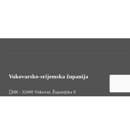
Vukovarsko-srijemska županija
HR - 32000 Vukovar, Županijska 9
Tel. +385 32 454 444
HR - 32100 Vinkovci, Glagoljaška 27
Tel. +385 32 344 111