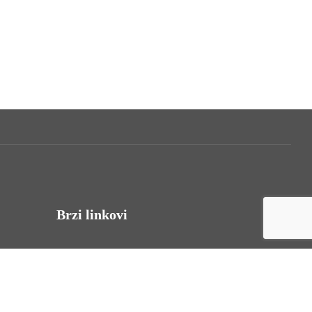
Brzi linkovi
Uvjeti korištenja
Politika privatnosti
Izjava o pristupačnosti