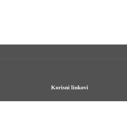
Korisni linkovi
Odnosi s javnošću
Stambeno zbrinjavanje
Iz Matičnog ureda