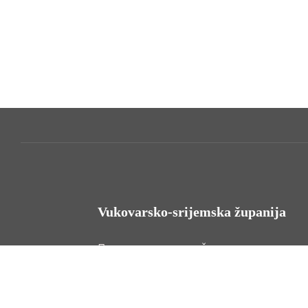
Vukovarsko-srijemska županija
HR - 32000 Vukovar, Županijska 9
Tel. +385 32 454 444
HR - 32100 Vinkovci, Glagoljaška 27