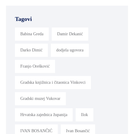
Tagovi
Babina Greda
Damir Dekanić
Darko Dimić
dodjela ugovora
Franjo Orešković
Gradska knjižnica i čitaonica Vinkovci
Gradski muzej Vukovar
Hrvatska zajednica županija
Ilok
IVAN BOSANČIĆ
Ivan Bosančić