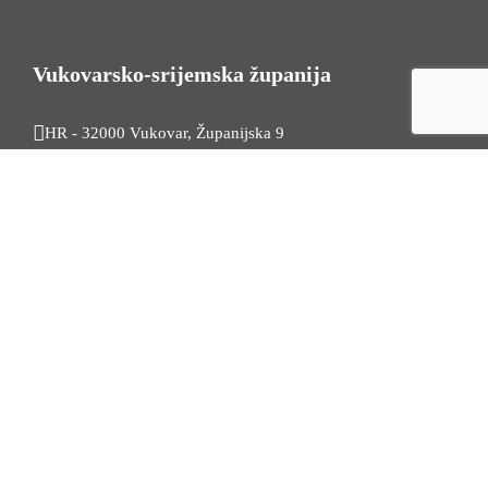
Vukovarsko-srijemska županija
HR - 32000 Vukovar, Županijska 9
Tel. +385 32 454 444
HR - 32100 Vinkovci, Glagoljaška 27
Tel. +385 32 344 111
Radno vrijeme: 7:30 - 15:30
OIB: 74724110709
Korisni linkovi
Odnosi s javnošću