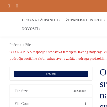
UPOZNAJ ŽUPANIJU
ŽUPANIJSKI USTROJ
NOVOSTI
Početna
File
O D L U K A o raspodjeli sredstava temeljem Javnog natječaja Vu
području socijalne skrbi, zdravstvene zaštite i udruga proistekli
O
Preuzmi
s
File Size
402.48 KB
n
s
File Count
1