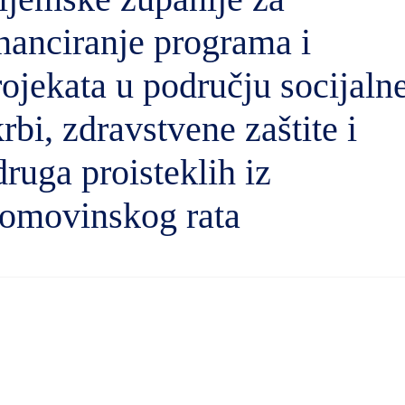
inanciranje programa i
rojekata u području socijaln
rbi, zdravstvene zaštite i
druga proisteklih iz
omovinskog rata