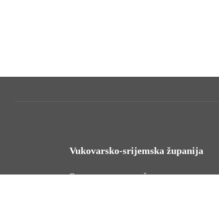
Vukovarsko-srijemska županija
HR - 32000 Vukovar, Županijska 9
Tel. +385 32 454 444
HR - 32100 Vinkovci, Glagoljaška 27