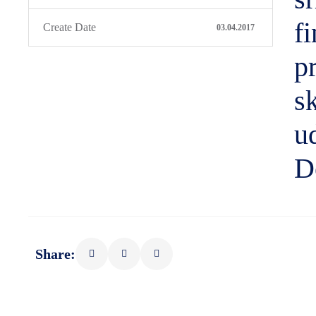
f
Create Date
03.04.2017
p
sk
u
D
Share: