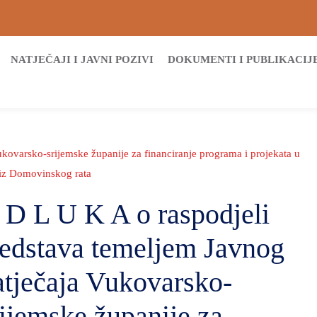
NATJEČAJI I JAVNI POZIVI
DOKUMENTI I PUBLIKACIJ
kovarsko-srijemske županije za financiranje programa i projekata u
h iz Domovinskog rata
 D L U K A o raspodjeli
redstava temeljem Javnog
atječaja Vukovarsko-
rijemske županije za