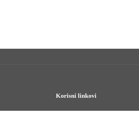
Korisni linkovi
Odnosi s javnošću
Stambeno zbrinjavanje
Iz Matičnog ureda