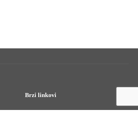
Brzi linkovi
Uvjeti korištenja
Politika privatnosti
Izjava o pristupačnosti