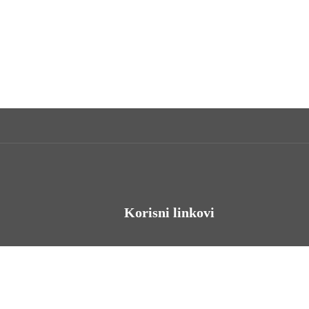
Korisni linkovi
Odnosi s javnošću
Stambeno zbrinjavanje
Iz Matičnog ureda