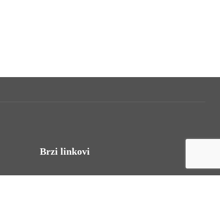
Brzi linkovi
Uvjeti korištenja
Politika privatnosti
Izjava o pristupačnosti