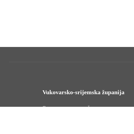
Vukovarsko-srijemska županija
HR - 32000 Vukovar, Županijska 9
Tel. +385 32 454 444
HR - 32100 Vinkovci, Glagoljaška 27