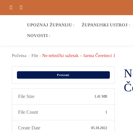
UPOZNAJ ŽUPANIJU
ŽUPANIJSKI USTROJ
NOVOSTI
Početna
File
Ne-tehnički sažetak – farma Čeretinci 1
N
Preuzmi
Č
File Size
1.41 MB
File Count
1
Create Date
05.10.2022