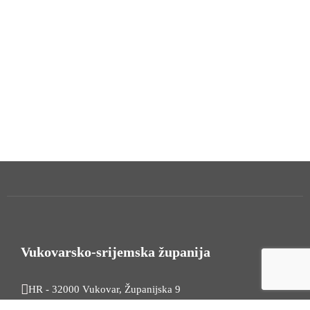
Vukovarsko-srijemska županija
HR - 32000 Vukovar, Županijska 9
Tel. +385 32 454 444