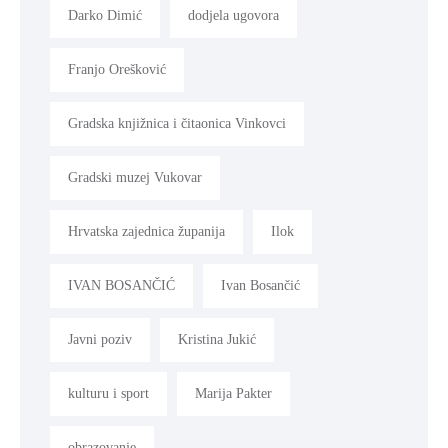
Darko Dimić
dodjela ugovora
Franjo Orešković
Gradska knjižnica i čitaonica Vinkovci
Gradski muzej Vukovar
Hrvatska zajednica županija
Ilok
IVAN BOSANČIĆ
Ivan Bosančić
Javni poziv
Kristina Jukić
kulturu i sport
Marija Pakter
obrazovanje