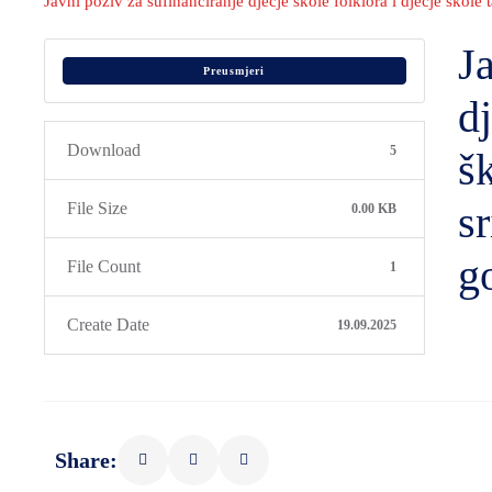
Javni poziv za sufinanciranje dječje škole folklora i dječje ško
J
Preusmjeri
dj
Download
5
š
s
File Size
0.00 KB
g
File Count
1
Create Date
19.09.2025
Share: