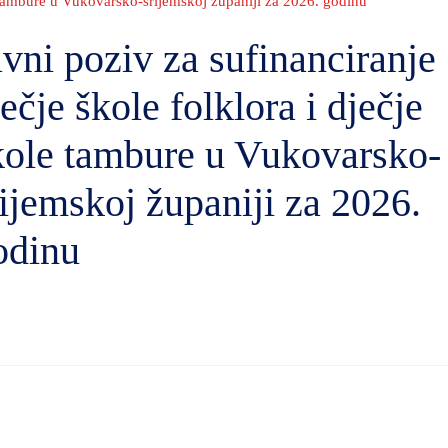
le tambure u Vukovarsko-srijemskoj županiji za 2026. godinu
avni poziv za sufinanciranje
ečje škole folklora i dječje
kole tambure u Vukovarsko-
rijemskoj županiji za 2026.
odinu