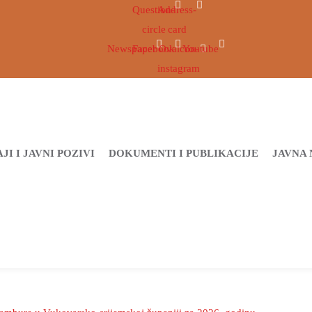
Question-
Address-
circle
card
Newspaper
Facebook
Ovaicon-
Youtube
instagram
JI I JAVNI POZIVI
DOKUMENTI I PUBLIKACIJE
JAVNA 