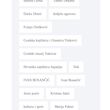
Babina Greda
Damir Dekanić
Darko Dimić
dodjela ugovora
Franjo Orešković
Gradska knjižnica i čitaonica Vinkovci
Gradski muzej Vukovar
Hrvatska zajednica županija
Ilok
IVAN BOSANČIĆ
Ivan Bosančić
Javni poziv
Kristina Jukić
kulturu i sport
Marija Pakter