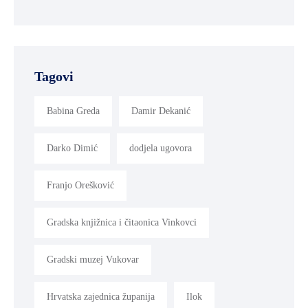
Tagovi
Babina Greda
Damir Dekanić
Darko Dimić
dodjela ugovora
Franjo Orešković
Gradska knjižnica i čitaonica Vinkovci
Gradski muzej Vukovar
Hrvatska zajednica županija
Ilok