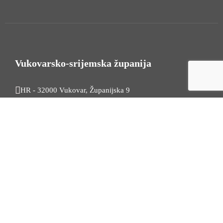
Vukovarsko-srijemska županija
HR - 32000 Vukovar, Županijska 9
Tel. +385 32 454 444
HR - 32100 Vinkovci, Glagoljaška 27
Tel. +385 32 344 111
Radno vrijeme: 7:30 - 15:30
OIB: 74724110709
Korisni linkovi