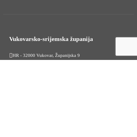
Vukovarsko-srijemska županija
HR - 32000 Vukovar, Županijska 9
Tel. +385 32 454 444
HR - 32100 Vinkovci, Glagoljaška 27
Tel. +385 32 344 111
Radno vrijeme: 7:30 - 15:30
OIB: 74724110709
Korisni linkovi