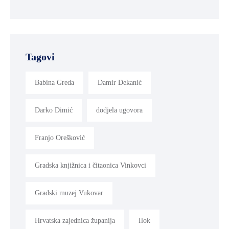
Tagovi
Babina Greda
Damir Dekanić
Darko Dimić
dodjela ugovora
Franjo Orešković
Gradska knjižnica i čitaonica Vinkovci
Gradski muzej Vukovar
Hrvatska zajednica županija
Ilok