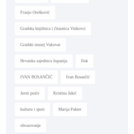
Franjo Orešković
Gradska knjižnica i čitaonica Vinkovci
Gradski muzej Vukovar
Hrvatska zajednica županija
Ilok
IVAN BOSANČIĆ
Ivan Bosančić
Javni poziv
Kristina Jukić
kulturu i sport
Marija Pakter
obrazovanje