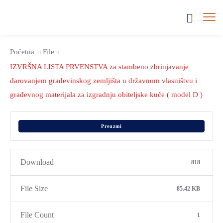
Početna
File
IZVRŠNA LISTA PRVENSTVA za stambeno zbrinjavanje
darovanjem građevinskog zemljišta u državnom vlasništvu i
građevnog materijala za izgradnju obiteljske kuće ( model D )
Preuzmi
Download
818
File Size
85.42 KB
File Count
1