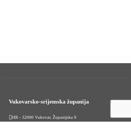
Vukovarsko-srijemska županija
HR - 32000 Vukovar, Županijska 9
Tel. +385 32 454 444