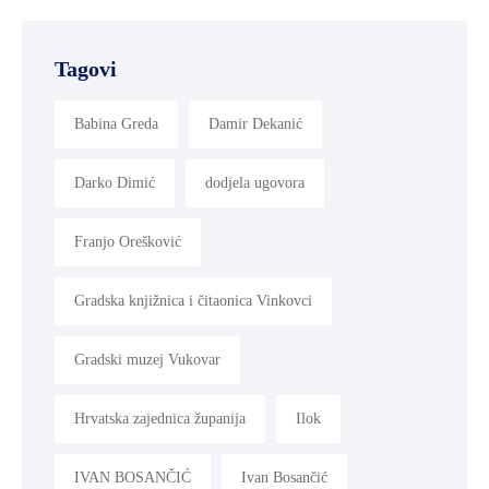
Tagovi
Babina Greda
Damir Dekanić
Darko Dimić
dodjela ugovora
Franjo Orešković
Gradska knjižnica i čitaonica Vinkovci
Gradski muzej Vukovar
Hrvatska zajednica županija
Ilok
IVAN BOSANČIĆ
Ivan Bosančić