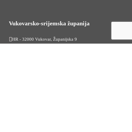
Vukovarsko-srijemska županija
HR - 32000 Vukovar, Županijska 9
Tel. +385 32 454 444
HR - 32100 Vinkovci, Glagoljaška 27
Tel. +385 32 344 111
Radno vrijeme: 7:30 - 15:30
OIB: 74724110709
Korisni linkovi