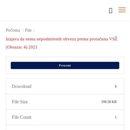
Početna
File
Izajava da nema nepodmirenih obveza prema proračuna VSŽ
(Obrazac 4) 2021
Preuzmi
Download
6
File Size
190.50 KB
File Count
1