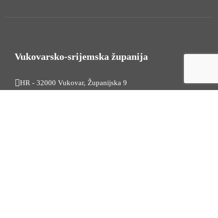
Vukovarsko-srijemska županija
HR - 32000 Vukovar, Županijska 9
Tel. +385 32 454 444
HR - 32100 Vinkovci, Glagoljaška 27
Tel. +385 32 344 111
Radno vrijeme: 7:30 - 15:30
OIB: 74724110709
Korisni linkovi