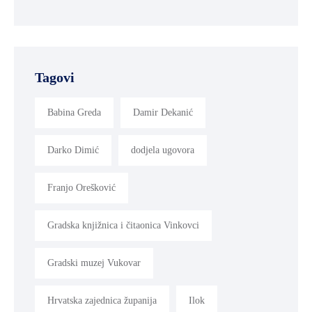
Tagovi
Babina Greda
Damir Dekanić
Darko Dimić
dodjela ugovora
Franjo Orešković
Gradska knjižnica i čitaonica Vinkovci
Gradski muzej Vukovar
Hrvatska zajednica županija
Ilok