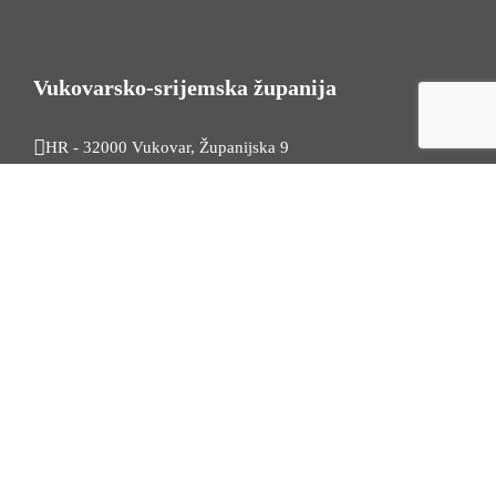
Vukovarsko-srijemska županija
HR - 32000 Vukovar, Županijska 9
Tel. +385 32 454 444
HR - 32100 Vinkovci, Glagoljaška 27
Tel. +385 32 344 111
Radno vrijeme: 7:30 - 15:30
OIB: 74724110709
Korisni linkovi