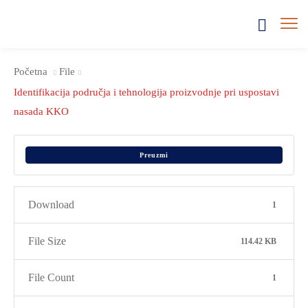
Početna
File
Identifikacija područja i tehnologija proizvodnje pri uspostavi
nasada KKO
Preuzmi
Download
1
File Size
114.42 KB
File Count
1