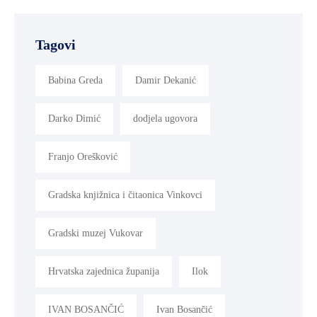
Tagovi
Babina Greda
Damir Dekanić
Darko Dimić
dodjela ugovora
Franjo Orešković
Gradska knjižnica i čitaonica Vinkovci
Gradski muzej Vukovar
Hrvatska zajednica županija
Ilok
IVAN BOSANČIĆ
Ivan Bosančić