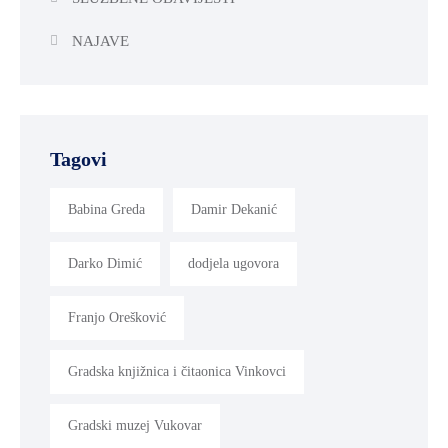
NAJAVE
Tagovi
Babina Greda
Damir Dekanić
Darko Dimić
dodjela ugovora
Franjo Orešković
Gradska knjižnica i čitaonica Vinkovci
Gradski muzej Vukovar