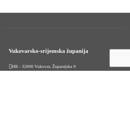
Vukovarsko-srijemska županija
HR - 32000 Vukovar, Županijska 9
Tel. +385 32 454 444
HR - 32100 Vinkovci, Glagoljaška 27
Tel. +385 32 344 111
Radno vrijeme: 7:30 - 15:30
OIB: 74724110709