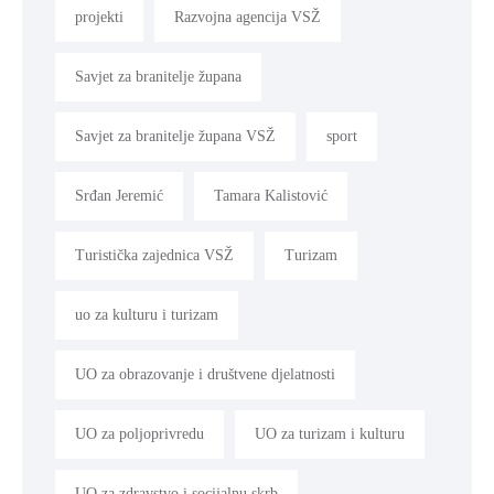
projekti
Razvojna agencija VSŽ
Savjet za branitelje župana
Savjet za branitelje župana VSŽ
sport
Srđan Jeremić
Tamara Kalistović
Turistička zajednica VSŽ
Turizam
uo za kulturu i turizam
UO za obrazovanje i društvene djelatnosti
UO za poljoprivredu
UO za turizam i kulturu
UO za zdravstvo i socijalnu skrb