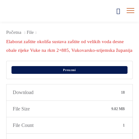
Početna
File
Elaborat zaštite okoliša sustava zaštite od velikih voda desne
obale rijeke Vuke na rkm 2+885, Vukovarsko-srijemska županija
Preuzmi
Download
18
File Size
9.82 MB
File Count
1