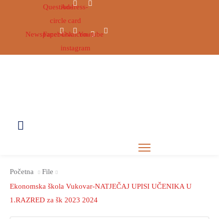
Question-
Address-
circle
card
Newspaper
Facebook
Ovaicon-
Youtube
instagram
UPOZNAJ
ŽUPANIJU
ŽUPANIJSKI
OBILJEŽJA
USTROJ
GRADOVI
Početna
File
NATJEČAJI
I
ŽUPANIJSKA
I
OPĆINE
SKUPŠTINA
Ekonomska škola Vukovar-NATJEČAJ UPISI UČENIKA U
JAVNI
1.RAZRED za šk 2023 2024
ZDRAVSTVO
ŽUPAN
VIJEĆNICI
POZIVI
I