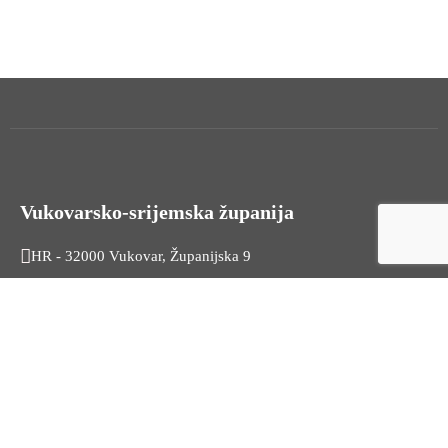
Vukovarsko-srijemska županija
HR - 32000 Vukovar, Županijska 9
Tel. +385 32 454 444
HR - 32100 Vinkovci, Glagoljaška 27
Tel. +385 32 344 111
Radno vrijeme: 7:30 - 15:30
OIB: 74724110709