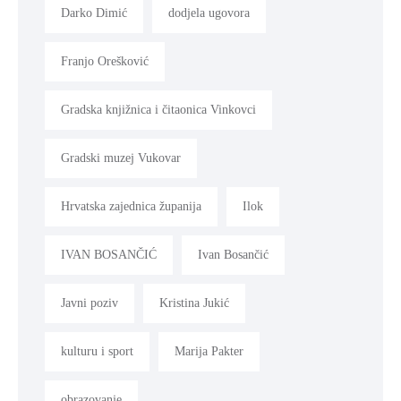
Darko Dimić
dodjela ugovora
SPORT,
MLADI
Franjo Orešković
I
DEMOGRAFIJA
Gradska knjižnica i čitaonica Vinkovci
Gradski muzej Vukovar
Hrvatska zajednica županija
Ilok
IVAN BOSANČIĆ
Ivan Bosančić
Javni poziv
Kristina Jukić
kulturu i sport
Marija Pakter
obrazovanje