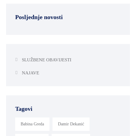
ZAŠTITA
OKOLIŠA
Posljednje novosti
TURIZAM
I
KULTURA
PROMET
SLUŽBENE OBAVIJESTI
I
KOMUNIKACIJE
NAJAVE
ENERGETIKA
HRVATSKI
BRANITELJI
Tagovi
URED
ŽUPANA
Babina Greda
Damir Dekanić
OSTALO