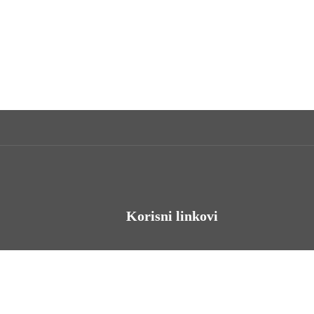
Korisni linkovi
Odnosi s javnošću
Stambeno zbrinjavanje
Iz Matičnog ureda