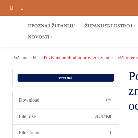
UPOZNAJ ŽUPANIJU
ŽUPANIJSKI USTROJ
NOVOSTI
Početna
File
Poziv na prethodnu provjeru znanja – viši refere
P
Preuzmi
zn
Download
169
o
File Size
315.87 KB
File Count
1