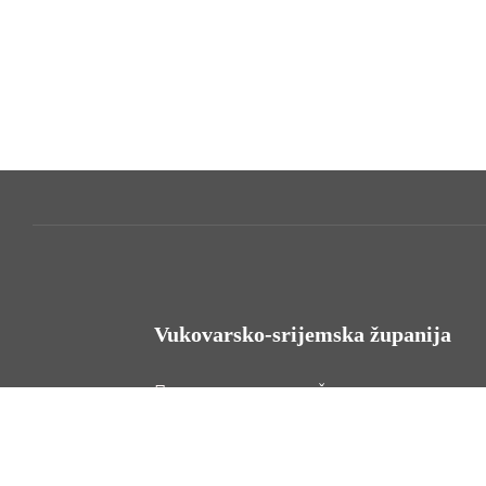
Vukovarsko-srijemska županija
HR - 32000 Vukovar, Županijska 9
Tel. +385 32 454 444
HR - 32100 Vinkovci, Glagoljaška 27