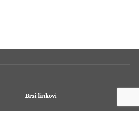
Brzi linkovi
Uvjeti korištenja
Politika privatnosti
Izjava o pristupačnosti