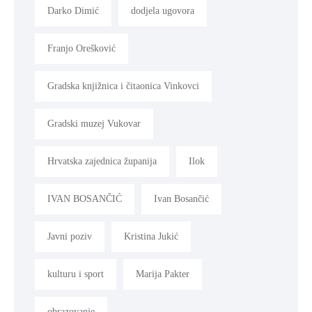
Darko Dimić
dodjela ugovora
Franjo Orešković
Gradska knjižnica i čitaonica Vinkovci
Gradski muzej Vukovar
Hrvatska zajednica županija
Ilok
IVAN BOSANČIĆ
Ivan Bosančić
Javni poziv
Kristina Jukić
kulturu i sport
Marija Pakter
obrazovanje