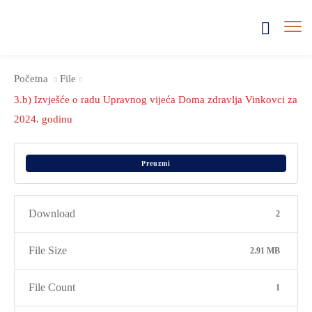
Početna
File
3.b) Izvješće o radu Upravnog vijeća Doma zdravlja Vinkovci za
2024. godinu
Preuzmi
Download
2
File Size
2.91 MB
File Count
1