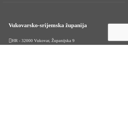
Vukovarsko-srijemska županija
HR - 32000 Vukovar, Županijska 9
Tel. +385 32 454 444
HR - 32100 Vinkovci, Glagoljaška 27
Tel. +385 32 344 111
Radno vrijeme: 7:30 - 15:30
OIB: 74724110709
Korisni linkovi