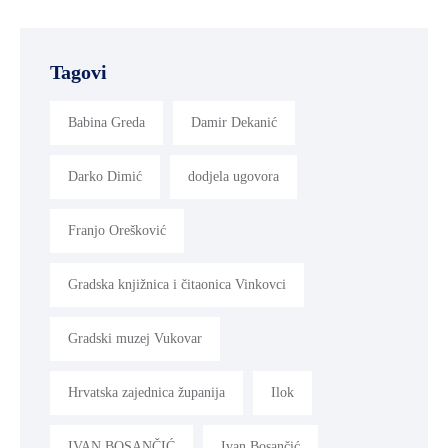
Tagovi
Babina Greda
Damir Dekanić
Darko Dimić
dodjela ugovora
Franjo Orešković
Gradska knjižnica i čitaonica Vinkovci
Gradski muzej Vukovar
Hrvatska zajednica županija
Ilok
IVAN BOSANČIĆ
Ivan Bosančić