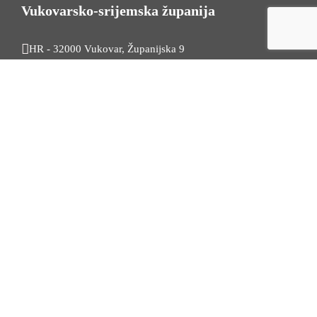
Vukovarsko-srijemska županija
HR - 32000 Vukovar, Županijska 9
Tel. +385 32 454 444
HR - 32100 Vinkovci, Glagoljaška 27
Tel. +385 32 344 111
Radno vrijeme: 7:30 - 15:30
OIB: 74724110709
Korisni linkovi
Odnosi s javnošću
Stambeno zbrinjavanje
Iz Matičnog ureda