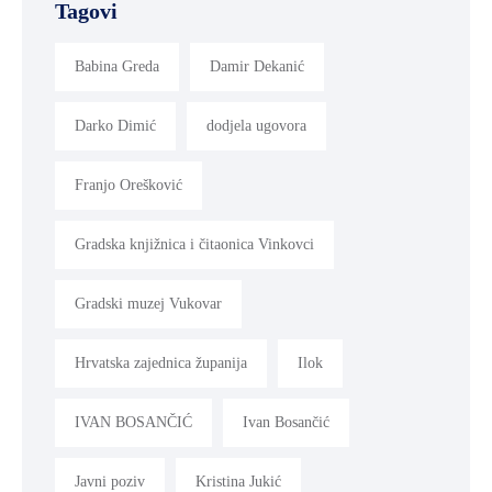
Tagovi
Babina Greda
Damir Dekanić
Darko Dimić
dodjela ugovora
Franjo Orešković
Gradska knjižnica i čitaonica Vinkovci
Gradski muzej Vukovar
Hrvatska zajednica županija
Ilok
IVAN BOSANČIĆ
Ivan Bosančić
Javni poziv
Kristina Jukić