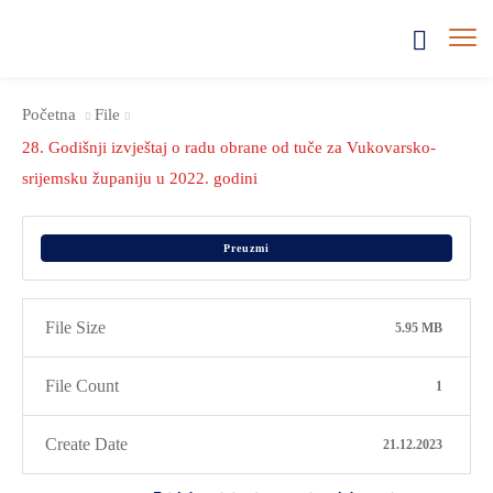
Početna
File
28. Godišnji izvještaj o radu obrane od tuče za Vukovarsko-
srijemsku županiju u 2022. godini
Preuzmi
File Size
5.95 MB
File Count
1
Create Date
21.12.2023