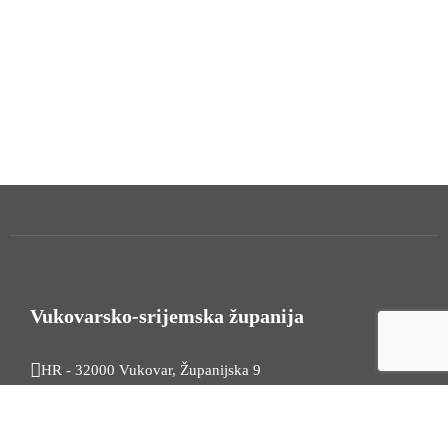
Vukovarsko-srijemska županija
HR - 32000 Vukovar, Županijska 9
Tel. +385 32 454 444
HR - 32100 Vinkovci, Glagoljaška 27