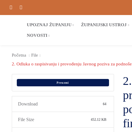
UPOZNAJ ŽUPANIJU
ŽUPANIJSKI USTROJ
NOVOSTI
Početna
File
2. Odluka o raspisivanju i provođenju Javnog poziva za podnošen
2
Preuzmi
p
Download
64
p
f
File Size
452.12 KB