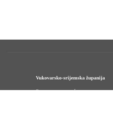
Vukovarsko-srijemska županija
HR - 32000 Vukovar, Županijska 9
Tel. +385 32 454 444
HR - 32100 Vinkovci, Glagoljaška 27