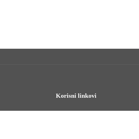
Korisni linkovi
Odnosi s javnošću
Stambeno zbrinjavanje
Iz Matičnog ureda