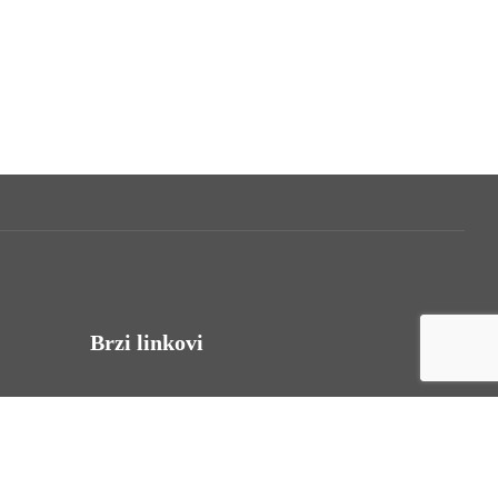
Brzi linkovi
Uvjeti korištenja
Politika privatnosti
Izjava o pristupačnosti