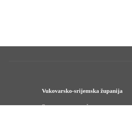
Vukovarsko-srijemska županija
HR - 32000 Vukovar, Županijska 9
Tel. +385 32 454 444
HR - 32100 Vinkovci, Glagoljaška 27