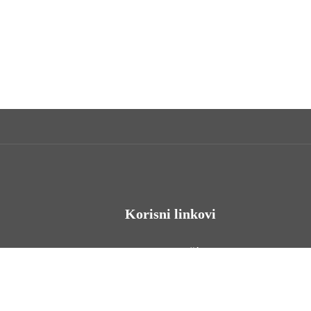
Korisni linkovi
Odnosi s javnošću
Stambeno zbrinjavanje
Iz Matičnog ureda