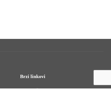
Brzi linkovi
Uvjeti korištenja
Politika privatnosti
Izjava o pristupačnosti