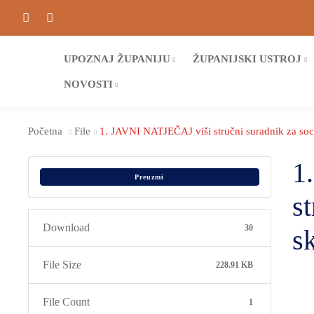
UPOZNAJ ŽUPANIJU
ŽUPANIJSKI USTROJ
NOVOSTI
Početna
File
1. JAVNI NATJEČAJ viši stručni suradnik za soc
1
Preuzmi
s
Download
30
s
File Size
228.91 KB
File Count
1