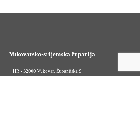
Vukovarsko-srijemska županija
HR - 32000 Vukovar, Županijska 9
Tel. +385 32 454 444
HR - 32100 Vinkovci, Glagoljaška 27
Tel. +385 32 344 111
Radno vrijeme: 7:30 - 15:30
OIB: 74724110709