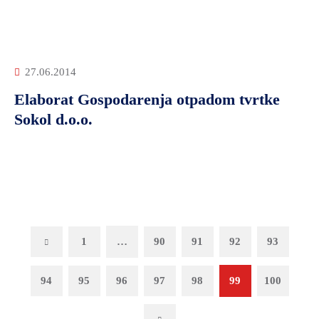
27.06.2014
Elaborat Gospodarenja otpadom tvrtke
Sokol d.o.o.
Previous
1
…
90
91
92
93
94
95
96
97
98
99
100