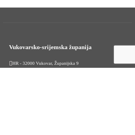
Vukovarsko-srijemska županija
HR - 32000 Vukovar, Županijska 9
Tel. +385 32 454 444
HR - 32100 Vinkovci, Glagoljaška 27
Tel. +385 32 344 111
Radno vrijeme: 7:30 - 15:30
OIB: 74724110709