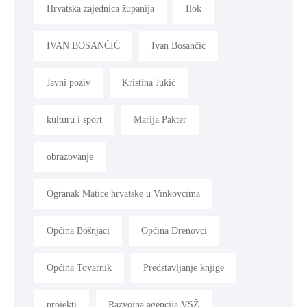
Hrvatska zajednica županija
Ilok
IVAN BOSANČIĆ
Ivan Bosančić
Javni poziv
Kristina Jukić
kulturu i sport
Marija Pakter
obrazovanje
Ogranak Matice hrvatske u Vinkovcima
Općina Bošnjaci
Općina Drenovci
Općina Tovarnik
Predstavljanje knjige
projekti
Razvojna agencija VSŽ