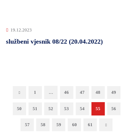
19.12.2023
službeni vjesnik 08/22 (20.04.2022)
Previous
1
…
46
47
48
49
50
51
52
53
54
55
56
57
58
59
60
61
Next