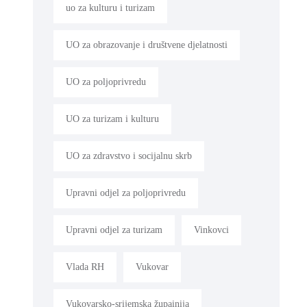
uo za kulturu i turizam
UO za obrazovanje i društvene djelatnosti
UO za poljoprivredu
UO za turizam i kulturu
UO za zdravstvo i socijalnu skrb
Upravni odjel za poljoprivredu
Upravni odjel za turizam
Vinkovci
Vlada RH
Vukovar
Vukovarsko-srijemska župainija