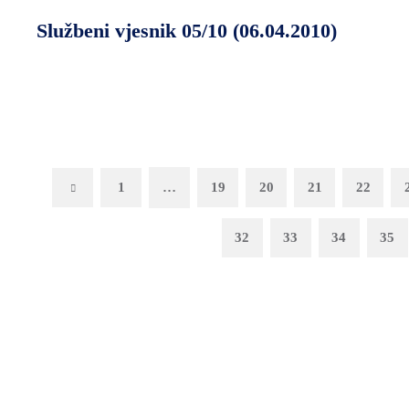
Službeni vjesnik 05/10 (06.04.2010)
Previous
1
…
19
20
21
22
32
33
34
35