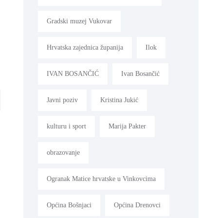
Gradski muzej Vukovar
Hrvatska zajednica županija
Ilok
IVAN BOSANČIĆ
Ivan Bosančić
Javni poziv
Kristina Jukić
kulturu i sport
Marija Pakter
obrazovanje
Ogranak Matice hrvatske u Vinkovcima
Općina Bošnjaci
Općina Drenovci