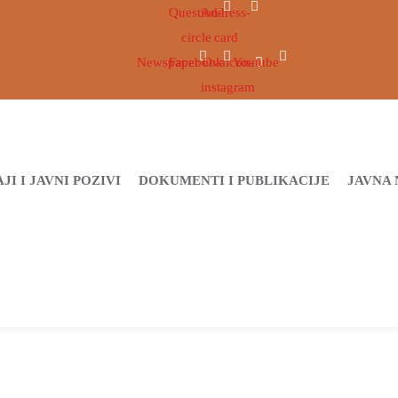
Question-
Address-
circle
card
Newspaper
Facebook
Ovaicon-
Youtube
instagram
JI I JAVNI POZIVI
DOKUMENTI I PUBLIKACIJE
JAVNA 