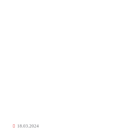
Početna
Služba za opću upravu
Služba za opću upravu
18.03.2024