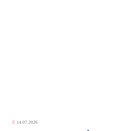
Početna
Plan razvoja VSŽ
Plan razvoja VSŽ
14.07.2026