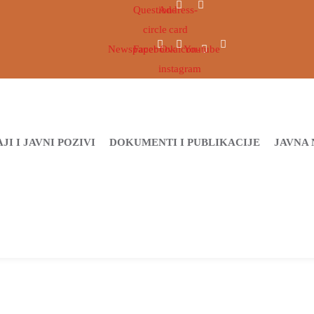
Question-
Address-
circle
card
Newspaper
Facebook
Ovaicon-
Youtube
instagram
JI I JAVNI POZIVI
DOKUMENTI I PUBLIKACIJE
JAVNA 