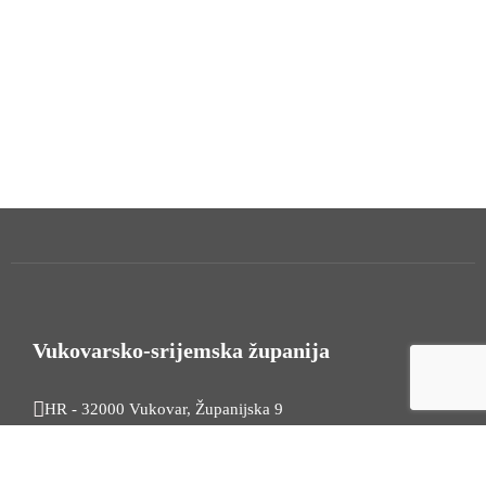
Vukovarsko-srijemska županija
HR - 32000 Vukovar, Županijska 9
Tel. +385 32 454 444
HR - 32100 Vinkovci, Glagoljaška 27