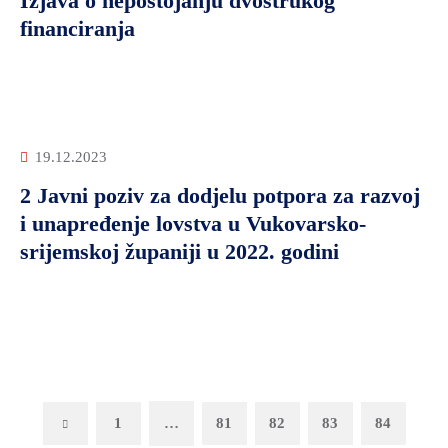
Izjava o nepostojanju dvostrukog
financiranja
19.12.2023
2 Javni poziv za dodjelu potpora za razvoj
i unapređenje lovstva u Vukovarsko-
srijemskoj županiji u 2022. godini
Previous
1
…
81
82
83
84