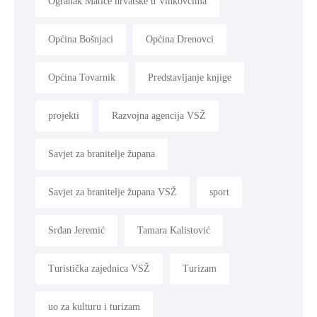
Ogranak Matice hrvatske u Vinkovcima
Općina Bošnjaci
Općina Drenovci
Općina Tovarnik
Predstavljanje knjige
projekti
Razvojna agencija VSŽ
Savjet za branitelje župana
Savjet za branitelje župana VSŽ
sport
Srđan Jeremić
Tamara Kalistović
Turistička zajednica VSŽ
Turizam
uo za kulturu i turizam