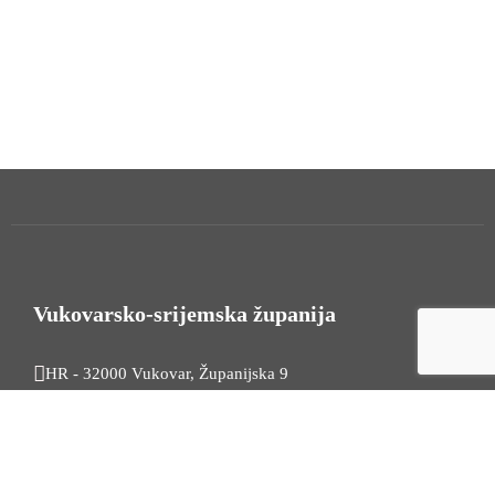
Vukovarsko-srijemska županija
HR - 32000 Vukovar, Županijska 9
Tel. +385 32 454 444
HR - 32100 Vinkovci, Glagoljaška 27
Tel. +385 32 344 111