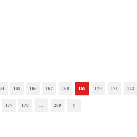
64
165
166
167
168
169
170
171
172
177
178
…
200
Next