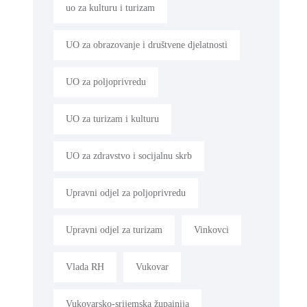
uo za kulturu i turizam
UO za obrazovanje i društvene djelatnosti
UO za poljoprivredu
UO za turizam i kulturu
UO za zdravstvo i socijalnu skrb
Upravni odjel za poljoprivredu
Upravni odjel za turizam
Vinkovci
Vlada RH
Vukovar
Vukovarsko-srijemska župainija