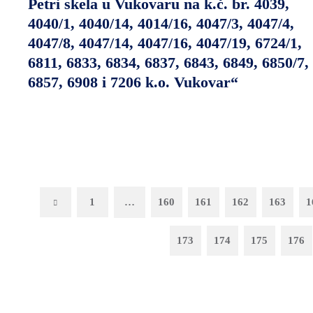
Petri skela u Vukovaru na k.č. br. 4039,
4040/1, 4040/14, 4014/16, 4047/3, 4047/4,
4047/8, 4047/14, 4047/16, 4047/19, 6724/1,
6811, 6833, 6834, 6837, 6843, 6849, 6850/7,
6857, 6908 i 7206 k.o. Vukovar“
Previous
1
…
160
161
162
163
1
173
174
175
176