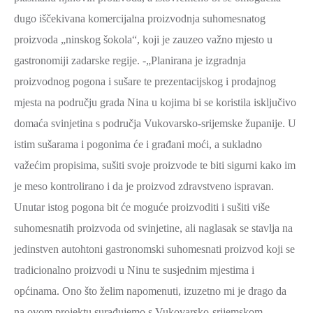
dugo iščekivana komercijalna proizvodnja suhomesnatog
proizvoda „ninskog šokola“, koji je zauzeo važno mjesto u
gastronomiji zadarske regije. -„Planirana je izgradnja
proizvodnog pogona i sušare te prezentacijskog i prodajnog
mjesta na području grada Nina u kojima bi se koristila isključivo
domaća svinjetina s područja Vukovarsko-srijemske županije. U
istim sušarama i pogonima će i građani moći, a sukladno
važećim propisima, sušiti svoje proizvode te biti sigurni kako im
je meso kontrolirano i da je proizvod zdravstveno ispravan.
Unutar istog pogona bit će moguće proizvoditi i sušiti više
suhomesnatih proizvoda od svinjetine, ali naglasak se stavlja na
jedinstven autohtoni gastronomski suhomesnati proizvod koji se
tradicionalno proizvodi u Ninu te susjednim mjestima i
općinama. Ono što želim napomenuti, izuzetno mi je drago da
na ovom projektu surađujemo s Vukovarsko-srijemskom