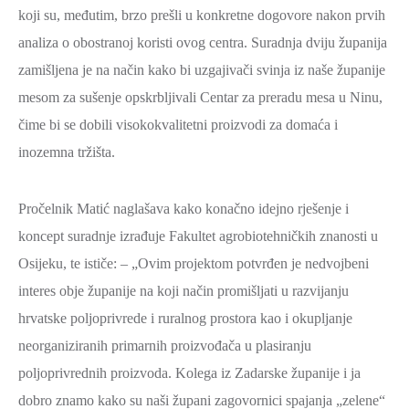
koji su, međutim, brzo prešli u konkretne dogovore nakon prvih
analiza o obostranoj koristi ovog centra. Suradnja dviju županija
zamišljena je na način kako bi uzgajivači svinja iz naše županije
mesom za sušenje opskrbljivali Centar za preradu mesa u Ninu,
čime bi se dobili visokokvalitetni proizvodi za domaća i
inozemna tržišta.
Pročelnik Matić naglašava kako konačno idejno rješenje i
koncept suradnje izrađuje Fakultet agrobiotehničkih znanosti u
Osijeku, te ističe: – „Ovim projektom potvrđen je nedvojbeni
interes obje županije na koji način promišljati u razvijanju
hrvatske poljoprivrede i ruralnog prostora kao i okupljanje
neorganiziranih primarnih proizvođača u plasiranju
poljoprivrednih proizvoda. Kolega iz Zadarske županije i ja
dobro znamo kako su naši župani zagovornici spajanja „zelene“