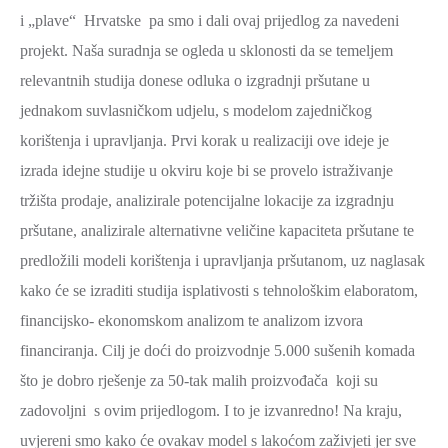
i „plave“ Hrvatske pa smo i dali ovaj prijedlog za navedeni
projekt. Naša suradnja se ogleda u sklonosti da se temeljem
relevantnih studija donese odluka o izgradnji pršutane u
jednakom suvlasničkom udjelu, s modelom zajedničkog
korištenja i upravljanja. Prvi korak u realizaciji ove ideje je
izrada idejne studije u okviru koje bi se provelo istraživanje
tržišta prodaje, analizirale potencijalne lokacije za izgradnju
pršutane, analizirale alternativne veličine kapaciteta pršutane te
predložili modeli korištenja i upravljanja pršutanom, uz naglasak
kako će se izraditi studija isplativosti s tehnološkim elaboratom,
financijsko- ekonomskom analizom te analizom izvora
financiranja. Cilj je doći do proizvodnje 5.000 sušenih komada
što je dobro rješenje za 50-tak malih proizvođača koji su
zadovoljni s ovim prijedlogom. I to je izvanredno! Na kraju,
uvjereni smo kako će ovakav model s lakoćom zaživjeti jer sve