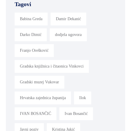
Tagovi
Babina Greda
Damir Dekanić
Darko Dimić
dodjela ugovora
Franjo Orešković
Gradska knjižnica i čitaonica Vinkovci
Gradski muzej Vukovar
Hrvatska zajednica županija
Ilok
IVAN BOSANČIĆ
Ivan Bosančić
Javni poziv
Kristina Jukić