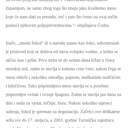
županijom, ne samo zbog toga što imaju jako kvalitetno meso
koje će nam slati za preradu, već i zato što ćemo na ovaj način
pomoći njihovim poljoprivrednicima.“- objašnjava Ćurko.
Inače, „ninski šokol“ ili u narodu znano kao šoko, suhomesnati
je proizvod koji se dobiva od mesa svinjske vratine, a tretira se
slično kao i pršut. Prvo treba tri do sedam dana ležati u čistoj
morskoj soli, zatim se stavlja u kuhano crno vino, nakon čega se
meso obloži s nekoliko mirodija, paprom, muškatnim oraščićem
i klinčićem. Tako pripremljeno meso stavlja se u posebno
pripremljen ovitak i vezuje špagom. Zatim se stavlja par dana na
dim i onda na vjetar, točnije, buru. Nakon nekoliko mjeseci
sušenja, šokol je spreman za degustaciju. Začetci ove delikatese
sežu sve do 17. stoljeća, a 2003. godine Turistička zajednica