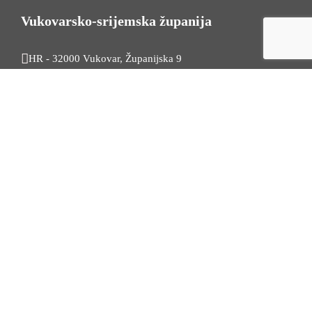
Vukovarsko-srijemska županija
HR - 32000 Vukovar, Županijska 9
Tel. +385 32 454 444
HR - 32100 Vinkovci, Glagoljaška 27
Tel. +385 32 344 111
Radno vrijeme: 7:30 - 15:30
OIB: 74724110709
Korisni linkovi
Odnosi s javnošću
Stambeno zbrinjavanje