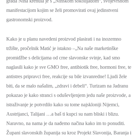
grada Nina krenula je s „Ninskom šokolijadom“, svojevrsnom
manifestacijom kojim se želi promovirati ovaj jedinstveni
gastronomski proizvod.
Kako je u planu navedeni proizvod plasirati i na inozemno
tržište, pročelnik Matić je istakno –„Na naše marketinške
promidžbe s delicijama od crne slavonske svinje, kad smo
naglasili kako je sve GMO free, antibiotik free, hormoni free, te
antistres pripravci free, reakcije su bile izvanredne! Ljudi žele
biti, da se malo našalim, „zdravi i debeli“. Turizam na Jadranu
pokazao je kako stranci s oduševljenjem jedu naše proizvode, a
istraživanje je potvrdilo kako su tome najskloniji Nijemci,
Austrijanci, Talijani …a baš ti kupci su nam bliski i blizu.
Naravno, na nama je da nađemo načina kako im to ponuditi.
Župani slavonskih županija su kroz Projekt Slavonija, Baranja i