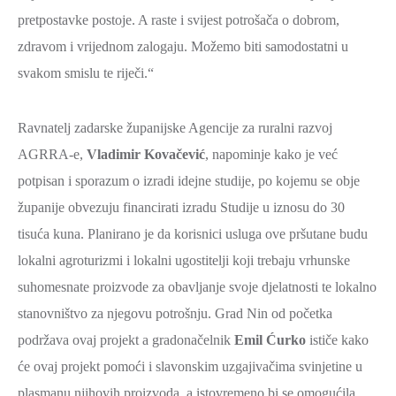
pretpostavke postoje. A raste i svijest potrošača o dobrom,
zdravom i vrijednom zalogaju. Možemo biti samodostatni u
svakom smislu te riječi.“
Ravnatelj zadarske županijske Agencije za ruralni razvoj
AGRRA-e,
Vladimir Kovačević
, napominje kako je već
potpisan i sporazum o izradi idejne studije, po kojemu se obje
županije obvezuju financirati izradu Studije u iznosu do 30
tisuća kuna. Planirano je da korisnici usluga ove pršutane budu
lokalni agroturizmi i lokalni ugostitelji koji trebaju vrhunske
suhomesnate proizvode za obavljanje svoje djelatnosti te lokalno
stanovništvo za njegovu potrošnju. Grad Nin od početka
podržava ovaj projekt a gradonačelnik
Emil Ćurko
ističe kako
će ovaj projekt pomoći i slavonskim uzgajivačima svinjetine u
plasmanu njihovih proizvoda, a istovremeno bi se omogućila