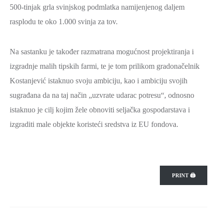
500-tinjak grla svinjskog podmlatka namijenjenog daljem
rasplodu te oko 1.000 svinja za tov.
Na sastanku je također razmatrana mogućnost projektiranja i
izgradnje malih tipskih farmi, te je tom prilikom gradonačelnik
Kostanjević istaknuo svoju ambiciju, kao i ambiciju svojih
sugrađana da na taj način „uzvrate udarac potresu“, odnosno
istaknuo je cilj kojim žele obnoviti seljačka gospodarstava i
izgraditi male objekte koristeći sredstva iz EU fondova.
PRINT 🖨