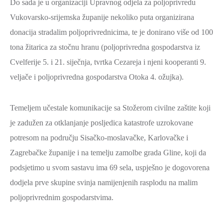
Do sada je u organizaciji Upravnog odjela za poljoprivredu
Vukovarsko-srijemska županije nekoliko puta organizirana
donacija stradalim poljoprivrednicima, te je donirano više od 100
tona žitarica za stočnu hranu (poljoprivredna gospodarstva iz
Cvelferije 5. i 21. siječnja, tvrtka Cezareja i njeni kooperanti 9.
veljače i poljoprivredna gospodarstva Otoka 4. ožujka).
Temeljem učestale komunikacije sa Stožerom civilne zaštite koji
je zadužen za otklanjanje posljedica katastrofe uzrokovane
potresom na području Sisačko-moslavačke, Karlovačke i
Zagrebačke županije i na temelju zamolbe grada Gline, koji da
podsjetimo u svom sastavu ima 69 sela, uspješno je dogovorena
dodjela prve skupine svinja namijenjenih rasplodu na malim
poljoprivrednim gospodarstvima.