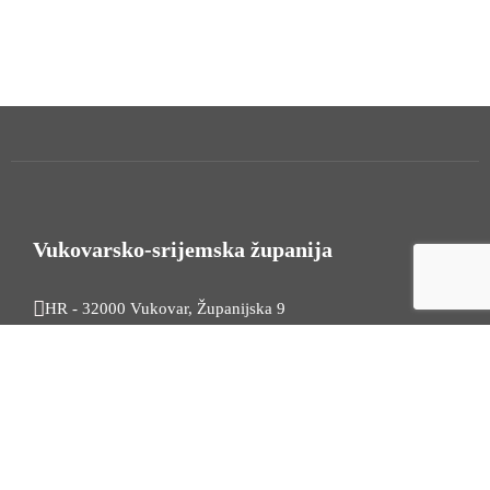
Vukovarsko-srijemska županija
HR - 32000 Vukovar, Županijska 9
Tel. +385 32 454 444
HR - 32100 Vinkovci, Glagoljaška 27
Tel. +385 32 344 111
Radno vrijeme: 7:30 - 15:30