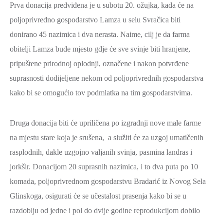
Prva donacija predviđena je u subotu 20. ožujka, kada će na
poljoprivredno gospodarstvo Lamza u selu Svračica biti
donirano 45 nazimica i dva nerasta. Naime, cilj je da farma
obitelji Lamza bude mjesto gdje će sve svinje biti hranjene,
pripuštene prirodnoj oplodnji, označene i nakon potvrđene
suprasnosti dodijeljene nekom od poljoprivrednih gospodarstva
kako bi se omogućio tov podmlatka na tim gospodarstvima.
Druga donacija biti će upriličena po izgradnji nove male farme
na mjestu stare koja je srušena, a služiti će za uzgoj umatičenih
rasplodnih, dakle uzgojno valjanih svinja, pasmina landras i
jorkšir. Donacijom 20 suprasnih nazimica, i to dva puta po 10
komada, poljoprivrednom gospodarstvu Bradarić iz Novog Sela
Glinskoga, osigurati će se učestalost prasenja kako bi se u
razdoblju od jedne i pol do dvije godine reprodukcijom dobilo