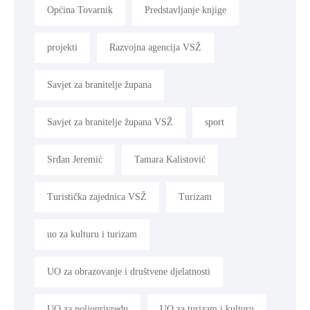
Općina Tovarnik
Predstavljanje knjige
projekti
Razvojna agencija VSŽ
Savjet za branitelje župana
Savjet za branitelje župana VSŽ
sport
Srđan Jeremić
Tamara Kalistović
Turistička zajednica VSŽ
Turizam
uo za kulturu i turizam
UO za obrazovanje i društvene djelatnosti
UO za poljoprivredu
UO za turizam i kulturu