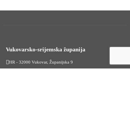
Vukovarsko-srijemska županija
HR - 32000 Vukovar, Županijska 9
Tel. +385 32 454 444
HR - 32100 Vinkovci, Glagoljaška 27
Tel. +385 32 344 111
Radno vrijeme: 7:30 - 15:30
OIB: 74724110709
Korisni linkovi