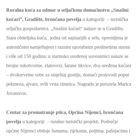
Ruralna kuća za odmor u seljačkom domaćinstvu „Snašini
kućari”, Gradište, brončana povelja
u kategoriji – turistička
seljačka gospodarstva. „Snašini kućari“ nalaze se u Gradištu.
Stara obiteljska kuća, jedna od najstarijih u selu, opremljena je
autentičnim namještajem i raznim uporabnim predmetima starim
i više od 150 godina; u starinsko uređenoj suvenirnici nalaze se
brojne rukotvorine, zlatovezi, šarane tikvice, dva uređena kućara
– dvokrevetne sobe za smještaj gostiju, domaći proizvodi poput
pekmeza, ajvara, svih vrsta zimnica. Nagradu je preuzela Marica
Jovanovac.
Centar za promatranje ptica, Općina Nijemci, brončana
povelja
u kategoriji – ruralno turistički projekti. Područje
općine Nijemci obiluje šumama, rijekama, poljima, pašnjacima i