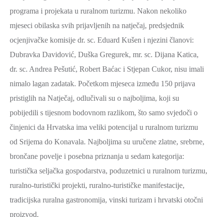
SPORT,
programa i projekata u ruralnom turizmu. Nakon nekoliko
MLADI
mjeseci obilaska svih prijavljenih na natječaj, predsjednik
I
ocjenjivačke komisije dr. sc. Eduard Kušen i njezini članovi:
DEMOGRAFIJA
Dubravka Davidović, Duška Gregurek, mr. sc. Dijana Katica,
dr. sc. Andrea Pešutić, Robert Baćac i Stjepan Cukor, nisu imali
nimalo lagan zadatak. Početkom mjeseca između 150 prijava
pristiglih na Natječaj, odlučivali su o najboljima, koji su
pobijedili s tijesnom bodovnom razlikom, što samo svjedoči o
činjenici da Hrvatska ima veliki potencijal u ruralnom turizmu
od Srijema do Konavala. Najboljima su uručene zlatne, srebrne,
brončane povelje i posebna priznanja u sedam kategorija:
turistička seljačka gospodarstva, poduzetnici u ruralnom turizmu,
ruralno-turistički projekti, ruralno-turističke manifestacije,
tradicijska ruralna gastronomija, vinski turizam i hrvatski otočni
proizvod.