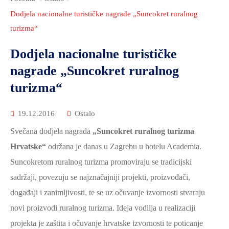
2021.-25.
ZDRAVSTVO
Dodjela nacionalne turističke nagrade „Suncokret ruralnog
I
turizma“
SOCIJALNA
Dodjela nacionalne turističke
SKRB
nagrade „Suncokret ruralnog
MEĐUNARODNA
turizma“
SURADNJA
I
19.12.2016
Ostalo
REGIONALNI
Svečana dodjela nagrada
RAZVOJ
„Suncokret ruralnog turizma
Hrvatske“
održana je danas u Zagrebu u hotelu Academia.
PROSTORNO
Suncokretom ruralnog turizma promoviraju se tradicijski
UREĐENJE
sadržaji, povezuju se najznačajniji projekti, proizvođači,
I
događaji i zanimljivosti, te se uz očuvanje izvornosti stvaraju
GRADITELJSTVO
novi proizvodi ruralnog turizma. Ideja vodilja u realizaciji
PRIRODA
projekta je zaštita i očuvanje hrvatske izvornosti te poticanje
I