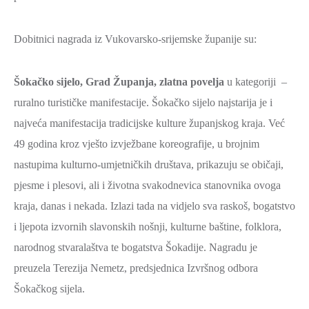
Dobitnici nagrada iz Vukovarsko-srijemske županije su:
Šokačko sijelo, Grad Županja,
zlatna povelja
u kategoriji –
ruralno turističke manifestacije. Šokačko sijelo najstarija je i
najveća manifestacija tradicijske kulture županjskog kraja. Već
49 godina kroz vješto izvježbane koreografije, u brojnim
nastupima kulturno-umjetničkih društava, prikazuju se običaji,
pjesme i plesovi, ali i životna svakodnevica stanovnika ovoga
kraja, danas i nekada. Izlazi tada na vidjelo sva raskoš, bogatstvo
i ljepota izvornih slavonskih nošnji, kulturne baštine, folklora,
narodnog stvaralaštva te bogatstva Šokadije. Nagradu je
preuzela Terezija Nemetz, predsjednica Izvršnog odbora
Šokačkog sijela.