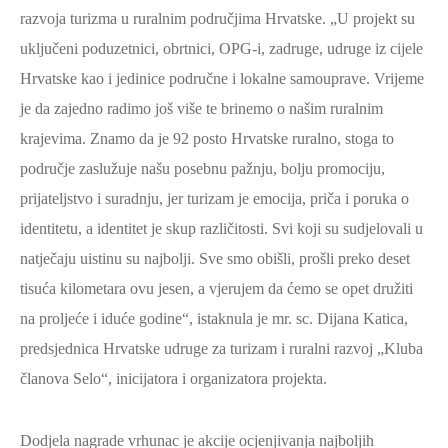
razvoja turizma u ruralnim područjima Hrvatske. „U projekt su
ZAŠTITA
uključeni poduzetnici, obrtnici, OPG-i, zadruge, udruge iz cijele
OKOLIŠA
Hrvatske kao i jedinice područne i lokalne samouprave. Vrijeme
TURIZAM
je da zajedno radimo još više te brinemo o našim ruralnim
I
krajevima. Znamo da je 92 posto Hrvatske ruralno, stoga to
KULTURA
područje zaslužuje našu posebnu pažnju, bolju promociju,
PROMET
prijateljstvo i suradnju, jer turizam je emocija, priča i poruka o
I
identitetu, a identitet je skup različitosti. Svi koji su sudjelovali u
KOMUNIKACIJE
natječaju uistinu su najbolji. Sve smo obišli, prošli preko deset
ENERGETIKA
tisuća kilometara ovu jesen, a vjerujem da ćemo se opet družiti
HRVATSKI
na proljeće i iduće godine“, istaknula je mr. sc. Dijana Katica,
BRANITELJI
predsjednica Hrvatske udruge za turizam i ruralni razvoj „Kluba
URED
članova Selo“, inicijatora i organizatora projekta.
ŽUPANA
OSTALO
Dodjela nagrade vrhunac je akcije ocjenjivanja najboljih