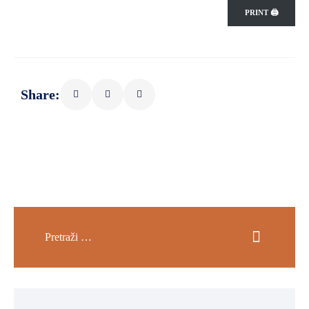
PRINT 🖨
Share: