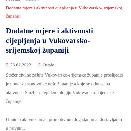
2021.-25.
ZDRAVSTVO
Dodatne mjere i aktivnosti cijepljenja u Vukovarsko- srijemskoj
I
županiji
SOCIJALNA
Dodatne mjere i aktivnosti
SKRB
cijepljenja u Vukovarsko-
MEĐUNARODNA
srijemskoj županiji
SURADNJA
I
28.02.2022
Ostalo
REGIONALNI
Stožer civilne zaštite Vukovarsko-srijemske županije proslijedio
RAZVOJ
je upute za stanovnike naše županije a koje se odnose na
PROSTORNO
aktivnosti Službe za epidemiologiju Vukovarsko-srijemske
UREĐENJE
županije.
I
GRADITELJSTVO
Upute o aktivnostima i promotivnim događanjima dostavljamo
PRIRODA
u privitku.
I