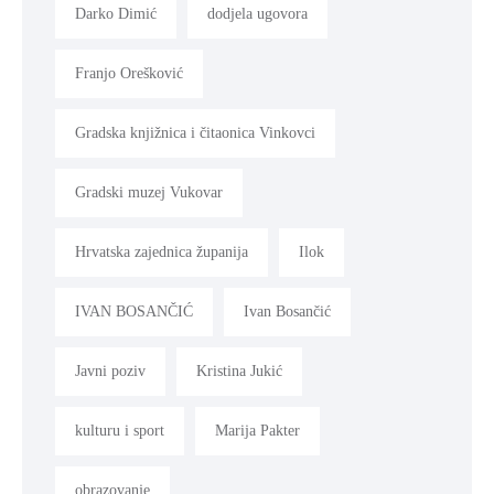
Darko Dimić
dodjela ugovora
Franjo Orešković
Gradska knjižnica i čitaonica Vinkovci
Gradski muzej Vukovar
Hrvatska zajednica županija
Ilok
IVAN BOSANČIĆ
Ivan Bosančić
Javni poziv
Kristina Jukić
kulturu i sport
Marija Pakter
obrazovanje