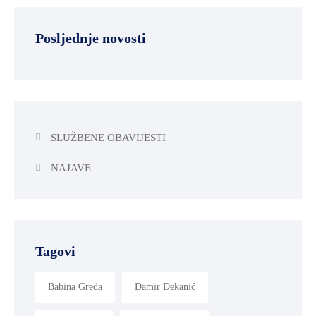
SPORT,
MLADI
Posljednje novosti
I
DEMOGRAFIJA
SLUŽBENE OBAVIJESTI
NAJAVE
Tagovi
Babina Greda
Damir Dekanić