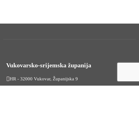
Vukovarsko-srijemska županija
HR - 32000 Vukovar, Županijska 9
Tel. +385 32 454 444
HR - 32100 Vinkovci, Glagoljaška 27
Tel. +385 32 344 111
Radno vrijeme: 7:30 - 15:30
OIB: 74724110709