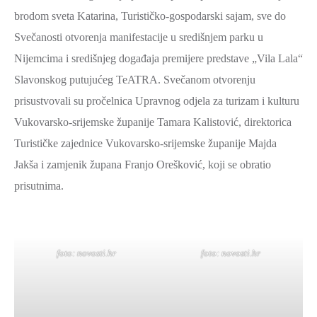
brodom sveta Katarina, Turističko-gospodarski sajam, sve do
Svečanosti otvorenja manifestacije u središnjem parku u
Nijemcima i središnjeg događaja premijere predstave „Vila Lala“
Slavonskog putujućeg TeATRA. Svečanom otvorenju
prisustvovali su pročelnica Upravnog odjela za turizam i kulturu
Vukovarsko-srijemske županije Tamara Kalistović, direktorica
Turističke zajednice Vukovarsko-srijemske županije Majda
Jakša i zamjenik župana Franjo Orešković, koji se obratio
prisutnima.
foto: novosti.hr
foto: novosti.hr