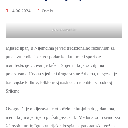
14.06.2024
Ostalo
foto: novosti.hr
Mjesec lipanj u Nijemcima je već tradicionalno rezerviran za
proslavu tradicijske, gospodarske, kulturne i sportske
manifestacije „Divan je kićeni Srijem“, koja za cilj ima
povezivanje Hrvata s jedne i druge strane Srijema, njegovanje
tradicijske kulture, folklornog naslijeđa i identitet zapadnog
Srijema.
Ovogodišnje obilježavanje otpočelo je brojnim događanjima,
među kojima je Sijelo pučkih pisaca, 3. Međunarodni seniorski
šahovski turnir, Igre kraj rijeke, besplatna panoramska vožnja