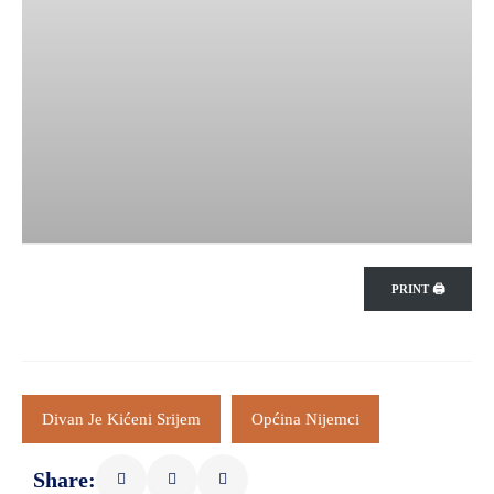
PRINT 🖨
Divan Je Kićeni Srijem
Općina Nijemci
Share: