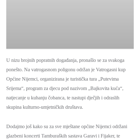
U nizu brojnih popratnih događanja, pronašlo se za svakoga
ponešto. Na vatrogasnom poligonu održan je Vatrogasni kup
Općine Nijemci, organizirana je turistička tura „Putevima
Srijema“, program za djecu pod nazivom „Bajkovita kuća“,
natjecanje u kuhanju čobanca, te nastupi dječjih i odraslih
skupina kulturno-umjetničkih društava.
Dodajmo još kako su za sve mještane općine Nijemci održani
glazbeni koncerti Tamburaških sastava Garavi i Fijaker, te