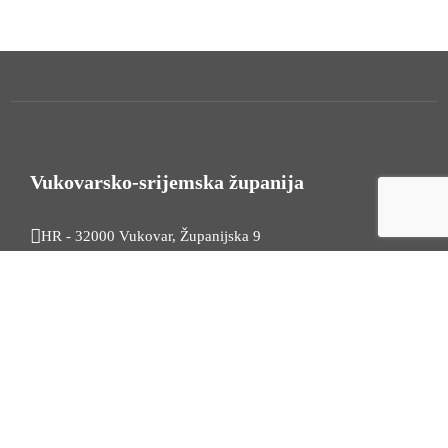
Vukovarsko-srijemska županija
HR - 32000 Vukovar, Županijska 9
Tel. +385 32 454 444
HR - 32100 Vinkovci, Glagoljaška 27
Tel. +385 32 344 111
Radno vrijeme: 7:30 - 15:30
OIB: 74724110709