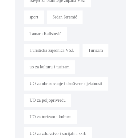
Savjet za branitelje župana VSŽ
sport
Srđan Jeremić
Tamara Kalistović
Turistička zajednica VSŽ
Turizam
uo za kulturu i turizam
UO za obrazovanje i društvene djelatnosti
UO za poljoprivredu
UO za turizam i kulturu
UO za zdravstvo i socijalnu skrb