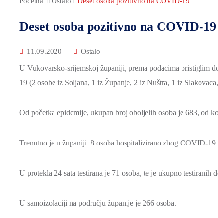
Početna
Ostalo
Deset osoba pozitivno na COVID-19
Deset osoba pozitivno na COVID-19
11.09.2020
Ostalo
U Vukovarsko-srijemskoj županiji, prema podacima pristiglim do
19 (2 osobe iz Soljana, 1 iz Županje, 2 iz Nuštra, 1 iz Slakovaca
Od početka epidemije, ukupan broj oboljelih osoba je 683, od ko
Trenutno je u županiji 8 osoba hospitalizirano zbog COVID-19 b
U protekla 24 sata testirana je 71 osoba, te je ukupno testiranih
U samoizolaciji na području županije je 266 osoba.