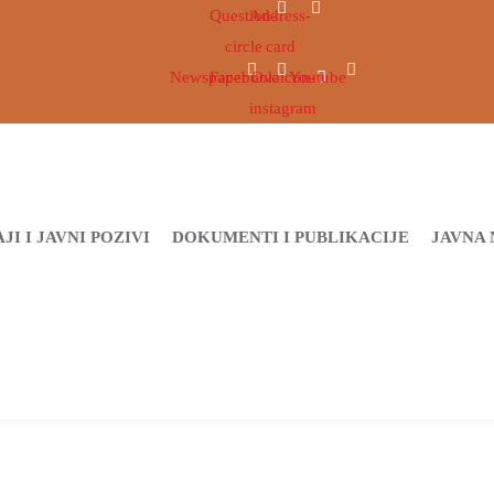
Question-
Address-
circle
card
Newspaper
Facebook
Ovaicon-
Youtube
instagram
JI I JAVNI POZIVI
DOKUMENTI I PUBLIKACIJE
JAVNA 