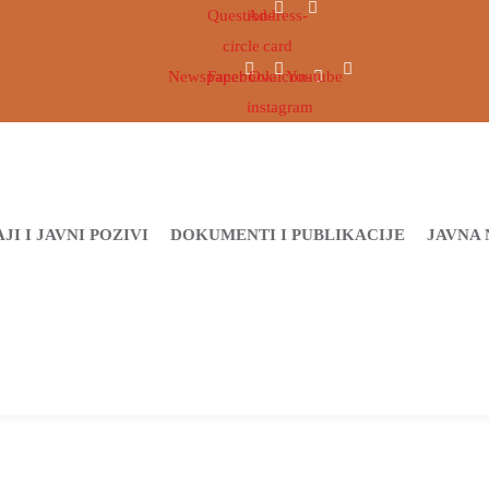
Question-
Address-
circle
card
Newspaper
Facebook
Ovaicon-
Youtube
instagram
JI I JAVNI POZIVI
DOKUMENTI I PUBLIKACIJE
JAVNA 