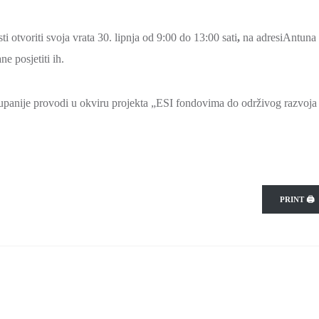
 otvoriti svoja vrata 30. lipnja od 9:00 do 13:00 sati
,
na adresiAntuna
e posjetiti ih.
panije provodi u okviru projekta „ESI fondovima do održivog razvoja
PRINT 🖨