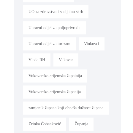
UO za zdravstvo i socijalnu skrb
Upravni odjel za poljoprivredu
Upravni odjel za turizam
Vinkovci
Vlada RH
Vukovar
Vukovarsko-srijemska župainija
Vukovarsko-srijemska županija
zamjenik župana koji obnaša dužnost župana
Zrinka Čobanković
Županja