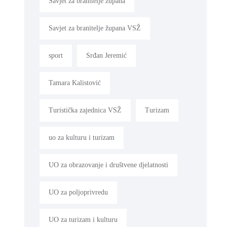
Savjet za branitelje župana
Savjet za branitelje župana VSŽ
sport
Srđan Jeremić
Tamara Kalistović
Turistička zajednica VSŽ
Turizam
uo za kulturu i turizam
UO za obrazovanje i društvene djelatnosti
UO za poljoprivredu
UO za turizam i kulturu