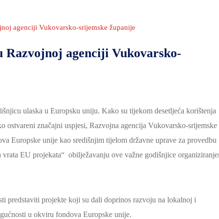
jnoj agenciji Vukovarsko-srijemske županije
u Razvojnoj agenciji Vukovarsko-
išnjicu ulaska u Europsku uniju. Kako su tijekom desetljeća korištenja
ako ostvareni značajni uspjesi, Razvojna agencija Vukovarsko-srijemske
dova Europske unije kao središnjim tijelom državne uprave za provedbu
 vrata EU projekata“ obilježavanju ove važne godišnjice organiziranj
i predstaviti projekte koji su dali doprinos razvoju na lokalnoj i
 mogućnosti u okviru fondova Europske unije.