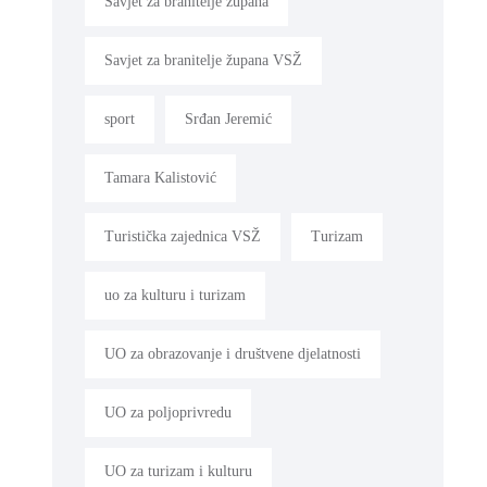
Savjet za branitelje župana
Savjet za branitelje župana VSŽ
sport
Srđan Jeremić
Tamara Kalistović
Turistička zajednica VSŽ
Turizam
uo za kulturu i turizam
UO za obrazovanje i društvene djelatnosti
UO za poljoprivredu
UO za turizam i kulturu