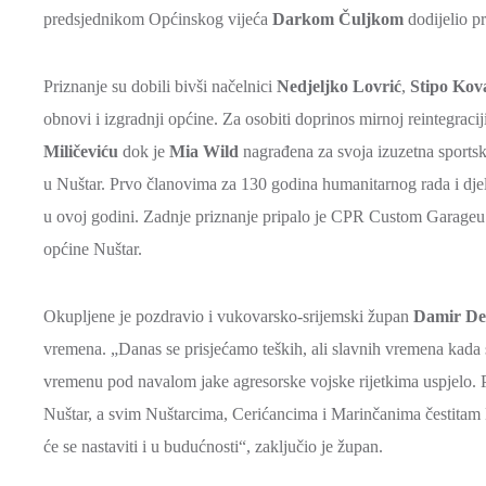
predsjednikom Općinskog vijeća
Darkom Čuljkom
dodijelio p
Priznanje su dobili bivši načelnici
Nedjeljko Lovrić
,
Stipo Kov
obnovi i izgradnji općine. Za osobiti doprinos mirnoj reintegraci
Miličeviću
dok je
Mia Wild
nagrađena za svoja izuzetna sportska
u Nuštar. Prvo članovima za 130 godina humanitarnog rada i dje
u ovoj godini. Zadnje priznanje pripalo je CPR Custom Garageu
općine Nuštar.
Okupljene je pozdravio i vukovarsko-srijemski župan
Damir De
vremena. „Danas se prisjećamo teških, ali slavnih vremena kada s
vremenu pod navalom jake agresorske vojske rijetkima uspjelo. Pr
Nuštar, a svim Nuštarcima, Cerićancima i Marinčanima čestitam 
će se nastaviti i u budućnosti“, zaključio je župan.