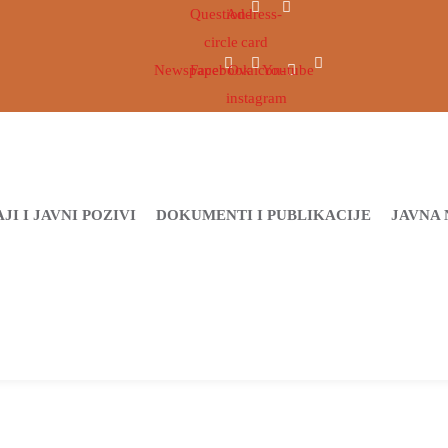
Question-
Address-
circle
card
Newspaper
Facebook
Ovaicon-
Youtube
instagram
JI I JAVNI POZIVI
DOKUMENTI I PUBLIKACIJE
JAVNA 