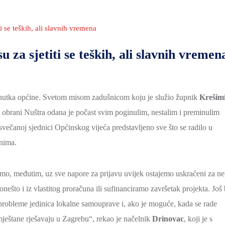
i se teških, ali slavnih vremena
u za sjetiti se teških, ali slavnih vremen
snutka općine. Svetom misom zadušnicom koju je služio župnik
Krešim
 obrani Nuštra odana je počast svim poginulim, nestalim i preminulim
večanoj sjednici Općinskog vijeća predstavljeno sve što se radilo u
anima.
emo, međutim, uz sve napore za prijavu uvijek ostajemo uskraćeni za ne
nešto i iz vlastitog proračuna ili sufinanciramo završetak projekta. Još 
 probleme jedinica lokalne samouprave i, ako je moguće, kada se rade
 mještane rješavaju u Zagrebu“, rekao je načelnik
Drinovac
, koji je s