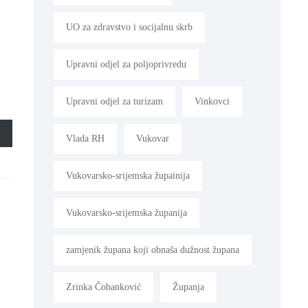
UO za zdravstvo i socijalnu skrb
Upravni odjel za poljoprivredu
Upravni odjel za turizam
Vinkovci
Vlada RH
Vukovar
Vukovarsko-srijemska župainija
Vukovarsko-srijemska županija
zamjenik župana koji obnaša dužnost župana
Zrinka Čobanković
Županja