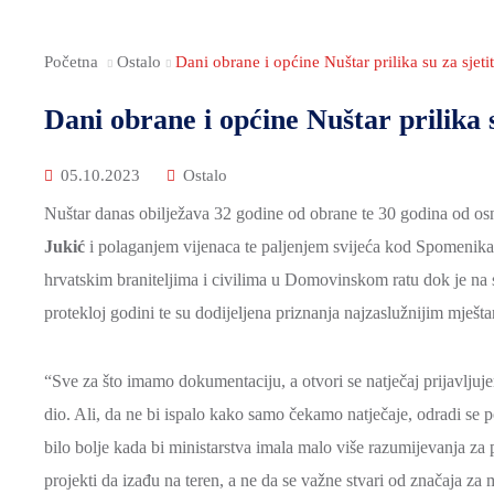
Početna
Ostalo
Dani obrane i općine Nuštar prilika su za sjetit
Dani obrane i općine Nuštar prilika s
05.10.2023
Ostalo
Nuštar danas obilježava 32 godine od obrane te 30 godina od o
Jukić
i polaganjem vijenaca te paljenjem svijeća kod Spomenika
hrvatskim braniteljima i civilima u Domovinskom ratu dok je na s
protekloj godini te su dodijeljena priznanja najzaslužnijim mješt
“Sve za što imamo dokumentaciju, a otvori se natječaj prijavljuj
dio. Ali, da ne bi ispalo kako samo čekamo natječaje, odradi se po
bilo bolje kada bi ministarstva imala malo više razumijevanja za
projekti da izađu na teren, a ne da se važne stvari od značaja za