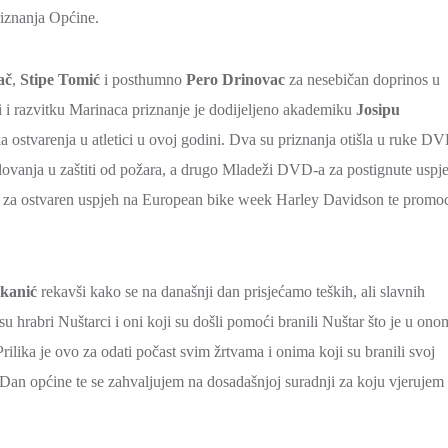
riznanja Općine.
ač
,
Stipe Tomić
i posthumno
Pero Drinovac
za nesebičan doprinos u
ji i razvitku Marinaca priznanje je dodijeljeno akademiku
Josipu
 ostvarenja u atletici u ovoj godini. Dva su priznanja otišla u ruke D
lovanja u zaštiti od požara, a drugo Mladeži DVD-a za postignute uspj
 za ostvaren uspjeh na European bike week Harley Davidson te promoc
kanić
rekavši kako se na današnji dan prisjećamo teških, ali slavnih
u hrabri Nuštarci i oni koji su došli pomoći branili Nuštar što je u ono
ilika je ovo za odati počast svim žrtvama i onima koji su branili svoj
Dan općine te se zahvaljujem na dosadašnjoj suradnji za koju vjerujem