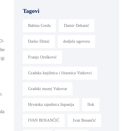
Tagovi
Babina Greda
Damir Dekanić
VD-
Darko Dimić
dodjela ugovora
ehe
Franjo Orešković
iji
Gradska knjižnica i čitaonica Vinkovci
Gradski muzej Vukovar
m
Hrvatska zajednica županija
Ilok
 da
IVAN BOSANČIĆ
Ivan Bosančić