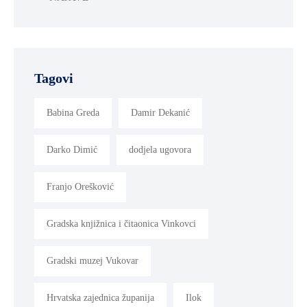
Tagovi
Babina Greda
Damir Dekanić
Darko Dimić
dodjela ugovora
Franjo Orešković
Gradska knjižnica i čitaonica Vinkovci
Gradski muzej Vukovar
Hrvatska zajednica županija
Ilok