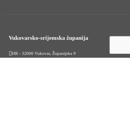
Vukovarsko-srijemska županija
HR - 32000 Vukovar, Županijska 9
Tel. +385 32 454 444
HR - 32100 Vinkovci, Glagoljaška 27
Tel. +385 32 344 111
Radno vrijeme: 7:30 - 15:30
OIB: 74724110709
Korisni linkovi