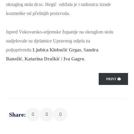
okruglog stola dr.sc. Hegić održala je i radionicu izrade
kozmetike od pčelinjih proizvoda.
Ispred Vukovarsko-srijemske županije na okruglom stolu
sudjelovale su djelatnice Upravnog odjela za
poljoprivredu
Ljubica Klobučić Grgas
,
Sandra
Banožić
,
Katarina Draškić
i
Iva Gagro
.
PRINT 🖨
Share: