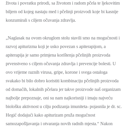
života i povratku prirodi, sa životom i radom pčela te ljekovitim
biljem od kojeg nastaju med i pčelinji proizvodi koje bi kasnije
konzumirali s ciljem očuvanja zdravlja.
„Naglasak na ovom okruglom stolu stavili smo na mogućnosti i
razvoj apiturizma koji je usko povezan s apiterapijom, a
apiterapija je samo primjena korištenja pčelinjih proizvoda
prvenstveno s ciljem očuvanja zdravlja i prevencije bolesti. U
ovo vrijeme raznih virusa, gripe, korone i svega ostaloga
svakako bi bilo dobro koristiti kombinaciju pčelinjih proizvoda
od domaćih, lokalnih pčelara jer takve proizvode naš organizam
najbolje prepoznaje, oni su nam najkorisniji i imaju najveću
biološku aktivnost u cilju podizanja imuniteta- pojasnila je dr. sc.
Hegić dodajući kako apiturizam pruža mogućnost
samozapošljavanja i otvaranja novih radnih mjesta.“ Nakon