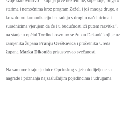
svoje stanovništvo – kupnja prve nekretnine, stipendije, briga o
starima i nemoćnima kroz program Zaželi i još mnoge druge, a
kroz dobru komunikaciju i suradnju s drugim načelnicima i
suradnicima vjerujem da će i u budućnosti ići putem razvitka“,
na stanje u općini Tordinci osvrnuo se župan Dekanić koji je uz
zamjenika župana
Franju Oreškovića
i pročelnika Ureda
župana
Marka Dikonića
prisustvovao svečanosti.
Na samome kraju sjednice Općinskog vijeća dodijeljene su
nagrade i priznanja najzaslužnijim pojedincima i udrugama.