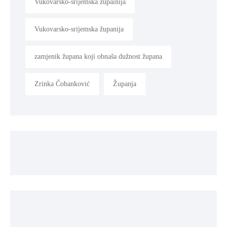
Vukovarsko-srijemska župainija
Vukovarsko-srijemska županija
zamjenik župana koji obnaša dužnost župana
Zrinka Čobanković
Županja