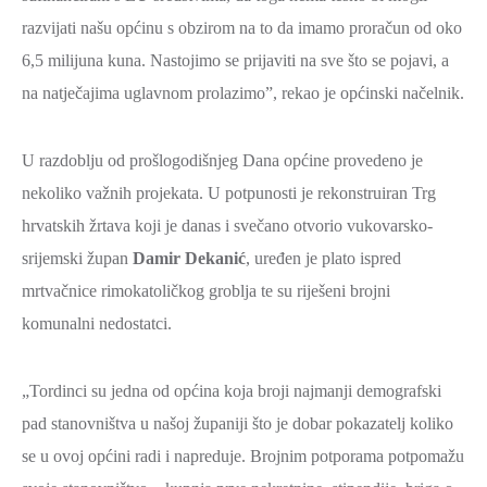
razvijati našu općinu s obzirom na to da imamo proračun od oko
6,5 milijuna kuna. Nastojimo se prijaviti na sve što se pojavi, a
na natječajima uglavnom prolazimo”, rekao je općinski načelnik.
U razdoblju od prošlogodišnjeg Dana općine provedeno je
nekoliko važnih projekata. U potpunosti je rekonstruiran Trg
hrvatskih žrtava koji je danas i svečano otvorio vukovarsko-
srijemski župan
Damir Dekanić
, uređen je plato ispred
mrtvačnice rimokatoličkog groblja te su riješeni brojni
komunalni nedostatci.
„Tordinci su jedna od općina koja broji najmanji demografski
pad stanovništva u našoj županiji što je dobar pokazatelj koliko
se u ovoj općini radi i napreduje. Brojnim potporama potpomažu