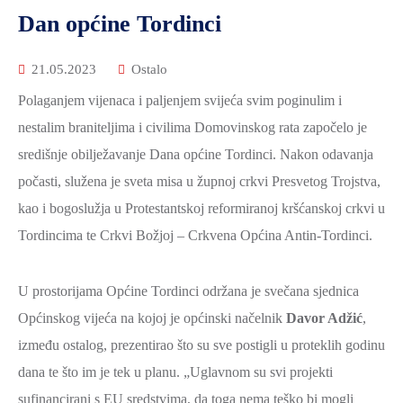
Dan općine Tordinci
21.05.2023
Ostalo
Polaganjem vijenaca i paljenjem svijeća svim poginulim i
nestalim braniteljima i civilima Domovinskog rata započelo je
središnje obilježavanje Dana općine Tordinci. Nakon odavanja
počasti, služena je sveta misa u župnoj crkvi Presvetog Trojstva,
kao i bogoslužja u Protestantskoj reformiranoj kršćanskoj crkvi u
Tordincima te Crkvi Božjoj – Crkvena Općina Antin-Tordinci.
U prostorijama Općine Tordinci održana je svečana sjednica
Općinskog vijeća na kojoj je općinski načelnik
Davor Adžić
,
između ostalog, prezentirao što su sve postigli u proteklih godinu
dana te što im je tek u planu. „Uglavnom su svi projekti
sufinancirani s EU sredstvima, da toga nema teško bi mogli