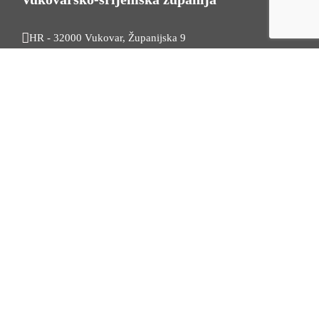
HR - 32000 Vukovar, Županijska 9
Tel. +385 32 454 444
HR - 32100 Vinkovci, Glagoljaška 27
Tel. +385 32 344 111
Radno vrijeme: 7:30 - 15:30
OIB: 74724110709
Korisni linkovi
Odnosi s javnošću
Stambeno zbrinjavanje
Iz Matičnog ureda