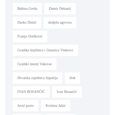
Babina Greda
Damir Dekanić
Darko Dimić
dodjela ugovora
Franjo Orešković
Gradska knjižnica i čitaonica Vinkovci
Gradski muzej Vukovar
Hrvatska zajednica županija
Ilok
IVAN BOSANČIĆ
Ivan Bosančić
Javni poziv
Kristina Jukić