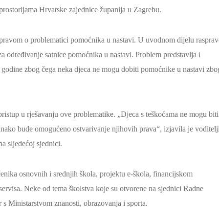
prostorijama Hrvatske zajednice županija u Zagrebu.
aspravom o problematici pomoćnika u nastavi. U uvodnom dijelu rasprav
e za određivanje satnice pomoćnika u nastavi. Problem predstavlja i
ke godine zbog čega neka djeca ne mogu dobiti pomoćnike u nastavi zbo
 pristup u rješavanju ove problematike. „Djeca s teškoćama ne mogu biti
ednako bude omogućeno ostvarivanje njihovih prava“, izjavila je voditelj
a sljedećoj sjednici.
enika osnovnih i srednjih škola, projektu e-škola, financijskom
servisa. Neke od tema školstva koje su otvorene na sjednici Radne
s Ministarstvom znanosti, obrazovanja i sporta.