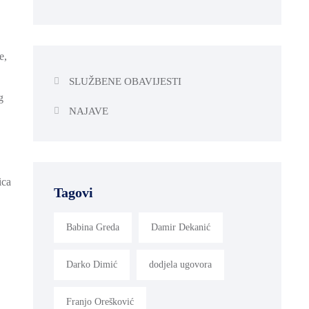
e,
SLUŽBENE OBAVIJESTI
g
NAJAVE
ica
Tagovi
Babina Greda
Damir Dekanić
Darko Dimić
dodjela ugovora
Franjo Orešković