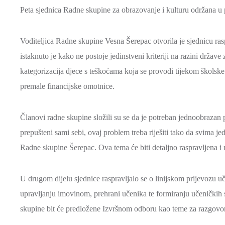
Peta sjednica Radne skupine za obrazovanje i kulturu održana u 
Voditeljica Radne skupine Vesna Šerepac otvorila je sjednicu r
istaknuto je kako ne postoje jedinstveni kriteriji na razini držav
kategorizacija djece s teškoćama koja se provodi tijekom škols
premale financijske omotnice.
Članovi radne skupine složili su se da je potreban jednoobrazan
prepušteni sami sebi, ovaj problem treba riješiti tako da svima j
Radne skupine Šerepac. Ova tema će biti detaljno raspravljena i n
U drugom dijelu sjednice raspravljalo se o linijskom prijevozu uč
upravljanju imovinom, prehrani učenika te formiranju učeničkih 
skupine bit će predložene Izvršnom odboru kao teme za razgovor 