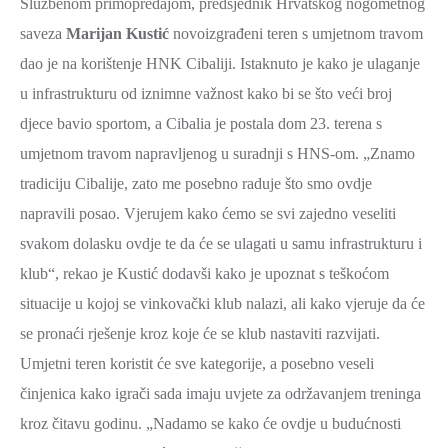
Službenom primopredajom, predsjednik Hrvatskog nogometnog
2021.-25.
ZDRAVSTVO
saveza
Marijan Kustić
novoizgrađeni teren s umjetnom travom
I
dao je na korištenje HNK Cibaliji. Istaknuto je kako je ulaganje
SOCIJALNA
u infrastrukturu od iznimne važnost kako bi se što veći broj
SKRB
djece bavio sportom, a Cibalia je postala dom 23. terena s
MEĐUNARODNA
umjetnom travom napravljenog u suradnji s HNS-om. „Znamo
SURADNJA
tradiciju Cibalije, zato me posebno raduje što smo ovdje
I
napravili posao. Vjerujem kako ćemo se svi zajedno veseliti
REGIONALNI
svakom dolasku ovdje te da će se ulagati u samu infrastrukturu i
RAZVOJ
klub“, rekao je Kustić dodavši kako je upoznat s teškoćom
PROSTORNO
situacije u kojoj se vinkovački klub nalazi, ali kako vjeruje da će
UREĐENJE
se pronaći rješenje kroz koje će se klub nastaviti razvijati.
I
Umjetni teren koristit će sve kategorije, a posebno veseli
GRADITELJSTVO
činjenica kako igrači sada imaju uvjete za održavanjem treninga
PRIRODA
kroz čitavu godinu. „Nadamo se kako će ovdje u budućnosti
I