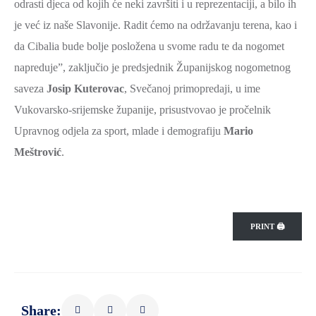
odrasti djeca od kojih će neki završiti i u reprezentaciji, a bilo ih
ZAŠTITA
je već iz naše Slavonije. Radit ćemo na održavanju terena, kao i
OKOLIŠA
da Cibalia bude bolje posložena u svome radu te da nogomet
TURIZAM
napreduje”, zaključio je predsjednik Županijskog nogometnog
I
saveza
Josip Kuterovac
, Svečanoj primopredaji, u ime
KULTURA
Vukovarsko-srijemske županije, prisustvovao je pročelnik
PROMET
Upravnog odjela za sport, mlade i demografiju
Mario
I
Meštrović
.
KOMUNIKACIJE
ENERGETIKA
HRVATSKI
PRINT 🖨
BRANITELJI
URED
ŽUPANA
OSTALO
Share: