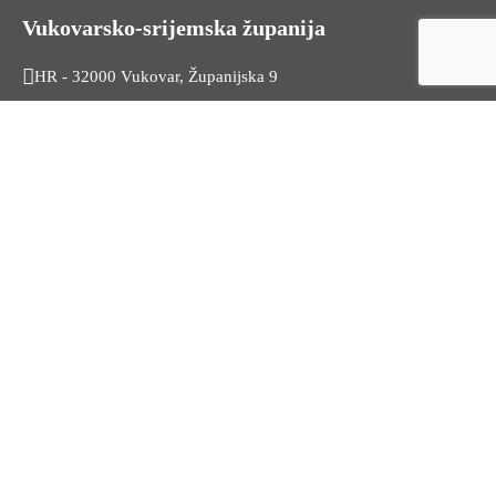
Vukovarsko-srijemska županija
HR - 32000 Vukovar, Županijska 9
Tel. +385 32 454 444
HR - 32100 Vinkovci, Glagoljaška 27
Tel. +385 32 344 111
Radno vrijeme: 7:30 - 15:30
OIB: 74724110709
Korisni linkovi
Odnosi s javnošću
Stambeno zbrinjavanje
Iz Matičnog ureda
Službeni vjesnik